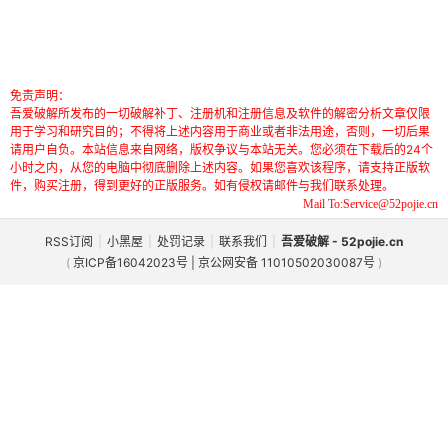
免责声明：
吾爱破解所发布的一切破解补丁、注册机和注册信息及软件的解密分析文章仅限
用于学习和研究目的；不得将上述内容用于商业或者非法用途，否则，一切后果
请用户自负。本站信息来自网络，版权争议与本站无关。您必须在下载后的24个
小时之内，从您的电脑中彻底删除上述内容。如果您喜欢该程序，请支持正版软
件，购买注册，得到更好的正版服务。如有侵权请邮件与我们联系处理。
Mail To:Service@52pojie.cn
RSS订阅
|
小黑屋
|
处罚记录
|
联系我们
|
吾爱破解 - 52pojie.cn
(
京ICP备16042023号 | 京公网安备 11010502030087号
)