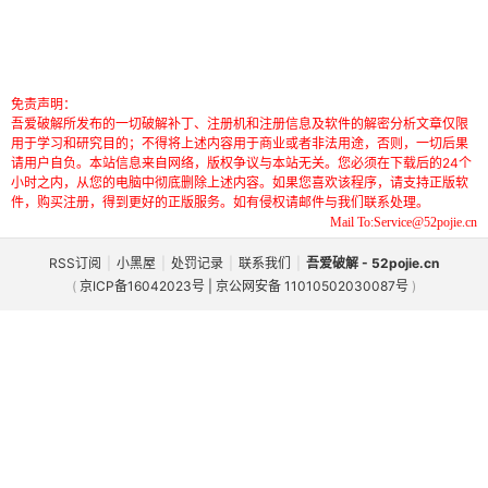
免责声明：
吾爱破解所发布的一切破解补丁、注册机和注册信息及软件的解密分析文章仅限
用于学习和研究目的；不得将上述内容用于商业或者非法用途，否则，一切后果
请用户自负。本站信息来自网络，版权争议与本站无关。您必须在下载后的24个
小时之内，从您的电脑中彻底删除上述内容。如果您喜欢该程序，请支持正版软
件，购买注册，得到更好的正版服务。如有侵权请邮件与我们联系处理。
Mail To:Service@52pojie.cn
RSS订阅
|
小黑屋
|
处罚记录
|
联系我们
|
吾爱破解 - 52pojie.cn
(
京ICP备16042023号 | 京公网安备 11010502030087号
)