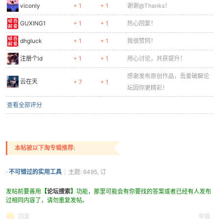
viconly
+ 1
+ 1
谢谢@Thanks！
GUXING1
+ 1
+ 1
热心回复！
dhgluck
+ 1
+ 1
我很赞同！
注册个id
+ 1
+ 1
用心讨论，共获提升！
感谢发布原创作品，吾爱破解论
云在天
+ 7
+ 1
坛因你更精彩！
查看全部评分
本帖被以下淘专辑推荐:
·
不可错过的实用工具
|
主题: 6495, 订
阅: 3707
发帖前要善用
【
论坛搜索
】
功能，那里可能会有你要找的答案或者已经有人发布
过相同内容了，请勿重复发帖。
回复
举报