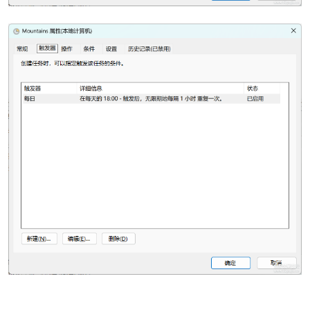
po
jie.