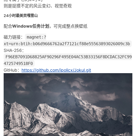
则是捉摸不定的风云变幻、视觉奇观
24小时最美贡嘎雪山
配合
Windows任务计划
，可完成整点换壁纸
磁力链接：
magnet:?
xt=urn:btih:b06d9666762a2f7121cf88e55563893026009c3b
SHA-256：
破
F96EB7091D68825AF90296F495E04AC53B33156F8DCDAC32FC99
4725749518F0
GitHub：
https://github.com/ipolicx/Jokul.git
解