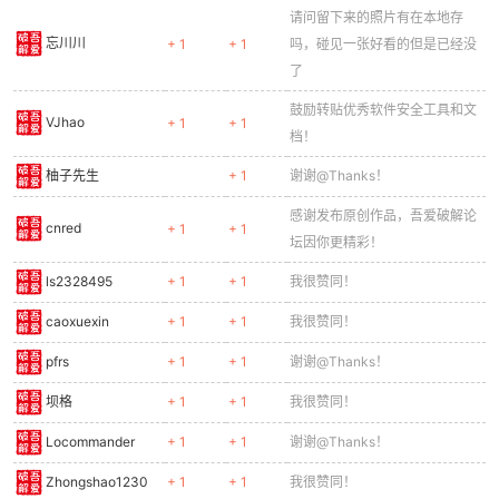
请问留下来的照片有在本地存
忘川川
+ 1
+ 1
吗，碰见一张好看的但是已经没
了
鼓励转贴优秀软件安全工具和文
VJhao
+ 1
+ 1
档！
柚子先生
+ 1
谢谢@Thanks！
感谢发布原创作品，吾爱破解论
cnred
+ 1
+ 1
坛因你更精彩！
ls2328495
+ 1
+ 1
我很赞同！
caoxuexin
+ 1
+ 1
我很赞同！
pfrs
+ 1
+ 1
谢谢@Thanks！
坝格
+ 1
+ 1
我很赞同！
Locommander
+ 1
+ 1
谢谢@Thanks！
Zhongshao1230
+ 1
+ 1
我很赞同！