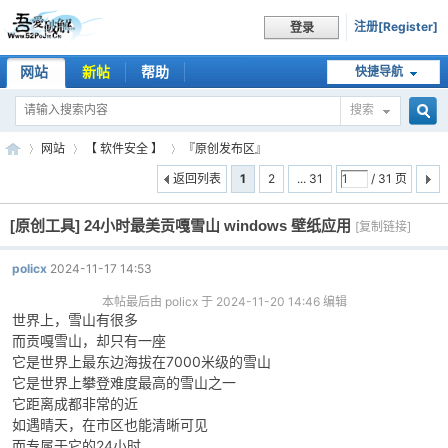
注册[Register]
登录
网站
新帖
帮助
快捷导航
搜索
搜
网站
【 软件安全 】
『原创发布区』
返回列表
1
2
... 31
/ 31 页
[原创工具]
24小时最美贡嘎雪山 windows 壁纸应用
索
[复制链接]
吾
»
›
›
policx
2024-11-17 14:53
本帖最后由 policx 于 2024-11-20 14:46 编辑
世界上，雪山有很多
而贡嘎雪山，却只有一座
它是世界上最东边海拔在7000米级的雪山
它是世界上攀登难度最高的雪山之一
它距离成都非常的近
如遇晴天，在市区也能清晰可见
爱
而专属于它的24小时