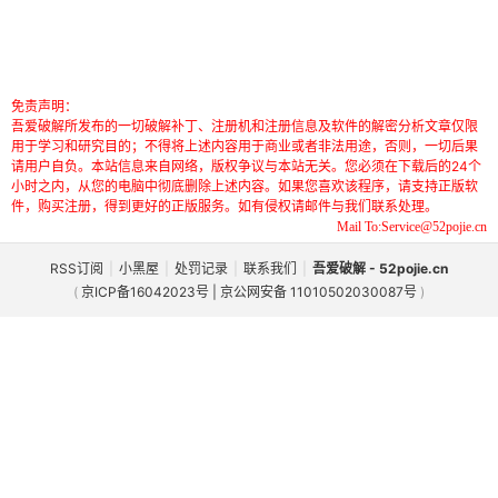
免责声明：
吾爱破解所发布的一切破解补丁、注册机和注册信息及软件的解密分析文章仅限
用于学习和研究目的；不得将上述内容用于商业或者非法用途，否则，一切后果
请用户自负。本站信息来自网络，版权争议与本站无关。您必须在下载后的24个
小时之内，从您的电脑中彻底删除上述内容。如果您喜欢该程序，请支持正版软
件，购买注册，得到更好的正版服务。如有侵权请邮件与我们联系处理。
Mail To:Service@52pojie.cn
RSS订阅
|
小黑屋
|
处罚记录
|
联系我们
|
吾爱破解 - 52pojie.cn
(
京ICP备16042023号 | 京公网安备 11010502030087号
)