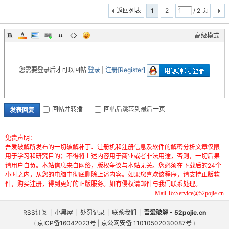
返回列表
1
2
/ 2 页
高级模式
您需要登录后才可以回帖
登录
|
注册[Register]
回帖并转播
回帖后跳转到最后一页
发表回复
免责声明：
吾爱破解所发布的一切破解补丁、注册机和注册信息及软件的解密分析文章仅限
用于学习和研究目的；不得将上述内容用于商业或者非法用途，否则，一切后果
请用户自负。本站信息来自网络，版权争议与本站无关。您必须在下载后的24个
小时之内，从您的电脑中彻底删除上述内容。如果您喜欢该程序，请支持正版软
件，购买注册，得到更好的正版服务。如有侵权请邮件与我们联系处理。
Mail To:Service@52pojie.cn
RSS订阅
|
小黑屋
|
处罚记录
|
联系我们
|
吾爱破解 - 52pojie.cn
(
京ICP备16042023号 | 京公网安备 11010502030087号
)