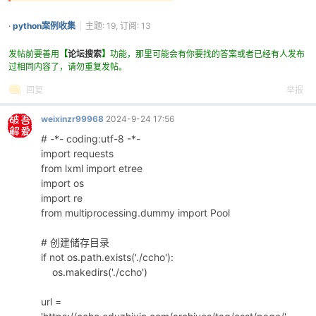
·
python案例收集
|
主题: 19, 订阅: 13
cn
发帖前要善用
【
论坛搜索
】
功能，那里可能会有你要找的答案或者已经有人发布
过相同内容了，请勿重复发帖。
回复
举报
weixinzr99968
2024-9-24 17:56
# -*- coding:utf-8 -*-
import requests
from lxml import etree
import os
import re
from multiprocessing.dummy import Pool
# 创建储存目录
if not os.path.exists('./ccho'):
os.makedirs('./ccho')
url =