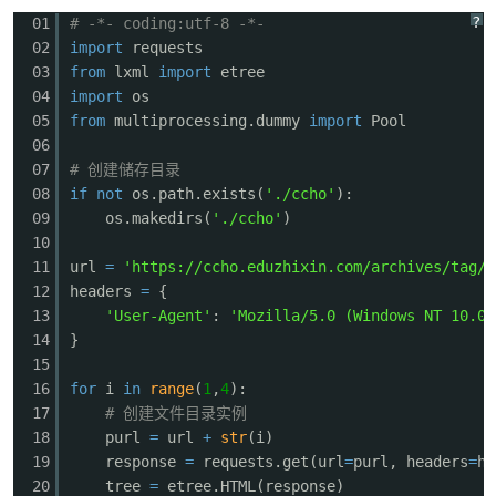
?
01
# -*- coding:utf-8 -*-
02
import
requests
03
from
lxml
import
etree
04
import
os
05
from
multiprocessing.dummy
import
Pool
06
07
# 创建储存目录
08
if
not
os.path.exists(
'./ccho'
):
破
09
os.makedirs(
'./ccho'
)
10
11
url
=
'https://ccho.eduzhixin.com/archives/tag/c
12
headers
=
{
13
'User-Agent'
:
'Mozilla/5.0 (Windows NT 10.0;
14
}
15
16
for
i
in
range
(
1
,
4
):
17
# 创建文件目录实例
解
18
purl
=
url
+
str
(i)
19
response
=
requests.get(url
=
purl, headers
=
he
20
tree
=
etree.HTML(response)