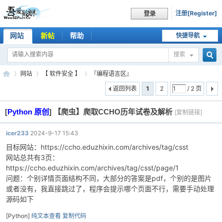
注册[Register]
登录
网站
新帖
帮助
快捷导航
搜索
搜
网站
【 软件安全 】
『编程语言区』
返回列表
1
2
/ 2 页
[
Python 原创
]
【爬虫】爬取CCHO历年试卷及解析
索
[复制链接]
吾
»
›
›
icer233
2024-9-17 15:43
目标网站：https://ccho.eduzhixin.com/archives/tag/csst
网站总共有3页：
https://ccho.eduzhixin.com/archives/tag/csst/page/1
问题：个别详情页面结构不同，大部分的答案是pdf，个别的是图片
或者没有，我直接跳过了，程序会提示哪个页面不行，需要手动处理
源码如下
爱
[Python]
纯文本查看
复制代码