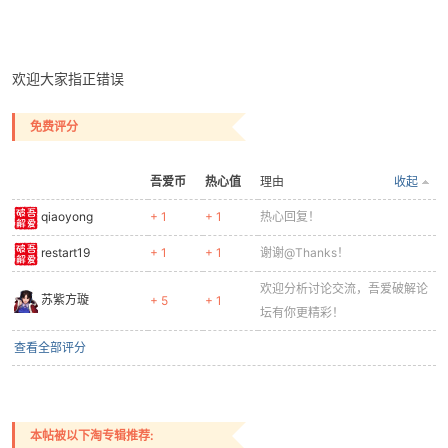
欢迎大家指正错误
po
免费评分
吾爱币
热心值
理由
收起
qiaoyong
+ 1
+ 1
热心回复！
restart19
+ 1
+ 1
谢谢@Thanks！
欢迎分析讨论交流，吾爱破解论
jie.
苏紫方璇
+ 5
+ 1
坛有你更精彩！
查看全部评分
本帖被以下淘专辑推荐: