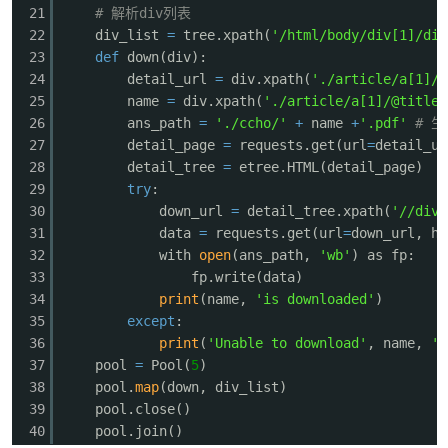
21
# 解析div列表
22
div_list
=
tree.xpath(
'/html/body/div[1]/div
23
def
down(div):
24
detail_url
=
div.xpath(
'./article/a[1]/@
25
name
=
div.xpath(
'./article/a[1]/@title'
26
ans_path
=
'./ccho/'
+
name
+
'.pdf'
# 
-
27
detail_page
=
requests.get(url
=
detail_ur
28
detail_tree
=
etree.HTML(detail_page)
29
try
:
30
down_url
=
detail_tree.xpath(
'//div[
31
data
=
requests.get(url
=
down_url, he
32
with
open
(ans_path,
'wb'
) as fp:
33
fp.write(data)
34
print
(name,
'is downloaded'
)
35
except
:
52
36
print
(
'Unable to download'
, name,
' 
37
pool
=
Pool(
5
)
38
pool.
map
(down, div_list)
39
pool.close()
40
pool.join()