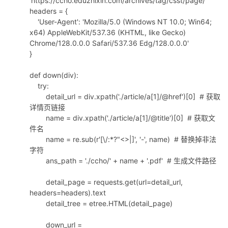
'https://ccho.eduzhixin.com/archives/tag/csst/page/'
headers = {
'User-Agent': 'Mozilla/5.0 (Windows NT 10.0; Win64;
x64) AppleWebKit/537.36 (KHTML, like Gecko)
Chrome/128.0.0.0 Safari/537.36 Edg/128.0.0.0'
}
def down(div):
try:
detail_url = div.xpath('./article/a[1]/@href')[0] # 获取
详情页链接
name = div.xpath('./article/a[1]/@title')[0] # 获取文
件名
name = re.sub(r'[\/:*?"<>|]', '-', name) # 替换掉非法
字符
ans_path = './ccho/' + name + '.pdf' # 生成文件路径
detail_page = requests.get(url=detail_url,
headers=headers).text
detail_tree = etree.HTML(detail_page)
down_url =