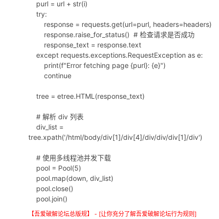
purl = url + str(i)
try:
response = requests.get(url=purl, headers=headers)
response.raise_for_status() # 检查请求是否成功
response_text = response.text
except requests.exceptions.RequestException as e:
print(f"Error fetching page {purl}: {e}")
continue
tree = etree.HTML(response_text)
# 解析 div 列表
div_list =
tree.xpath('/html/body/div[1]/div[4]/div/div/div[1]/div')
# 使用多线程池并发下载
pool = Pool(5)
pool.map(down, div_list)
pool.close()
pool.join()
【吾爱破解论坛总版规】 - [让你充分了解吾爱破解论坛行为规则]