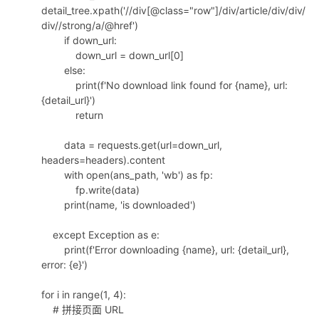
detail_tree.xpath('//div[@class="row"]/div/article/div/div/
div//strong/a/@href')
if down_url:
down_url = down_url[0]
else:
print(f'No download link found for {name}, url:
{detail_url}')
return
data = requests.get(url=down_url,
headers=headers).content
with open(ans_path, 'wb') as fp:
fp.write(data)
print(name, 'is downloaded')
except Exception as e:
print(f'Error downloading {name}, url: {detail_url},
error: {e}')
for i in range(1, 4):
# 拼接页面 URL