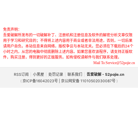
免责声明：
吾爱破解所发布的一切破解补丁、注册机和注册信息及软件的解密分析文章仅限
用于学习和研究目的；不得将上述内容用于商业或者非法用途，否则，一切后果
请用户自负。本站信息来自网络，版权争议与本站无关。您必须在下载后的24个
小时之内，从您的电脑中彻底删除上述内容。如果您喜欢该程序，请支持正版软
件，购买注册，得到更好的正版服务。如有侵权请邮件与我们联系处理。
Mail To:Service@52pojie.cn
RSS订阅
|
小黑屋
|
处罚记录
|
联系我们
|
吾爱破解 - 52pojie.cn
(
京ICP备16042023号 | 京公网安备 11010502030087号
)