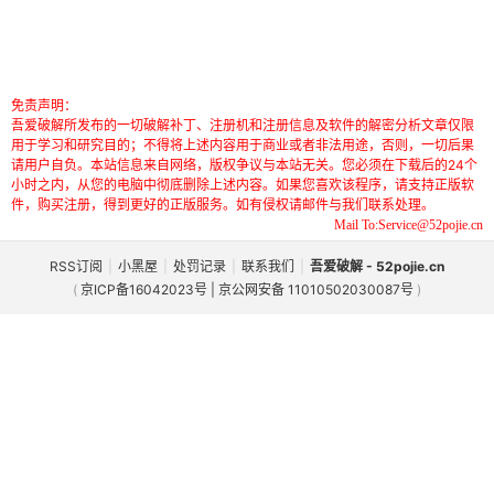
免责声明：
吾爱破解所发布的一切破解补丁、注册机和注册信息及软件的解密分析文章仅限
用于学习和研究目的；不得将上述内容用于商业或者非法用途，否则，一切后果
请用户自负。本站信息来自网络，版权争议与本站无关。您必须在下载后的24个
小时之内，从您的电脑中彻底删除上述内容。如果您喜欢该程序，请支持正版软
件，购买注册，得到更好的正版服务。如有侵权请邮件与我们联系处理。
Mail To:Service@52pojie.cn
RSS订阅
|
小黑屋
|
处罚记录
|
联系我们
|
吾爱破解 - 52pojie.cn
(
京ICP备16042023号 | 京公网安备 11010502030087号
)