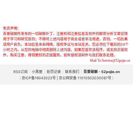
免责声明：
吾爱破解所发布的一切破解补丁、注册机和注册信息及软件的解密分析文章仅限
用于学习和研究目的；不得将上述内容用于商业或者非法用途，否则，一切后果
请用户自负。本站信息来自网络，版权争议与本站无关。您必须在下载后的24个
小时之内，从您的电脑中彻底删除上述内容。如果您喜欢该程序，请支持正版软
件，购买注册，得到更好的正版服务。如有侵权请邮件与我们联系处理。
Mail To:Service@52pojie.cn
RSS订阅
|
小黑屋
|
处罚记录
|
联系我们
|
吾爱破解 - 52pojie.cn
(
京ICP备16042023号 | 京公网安备 11010502030087号
)