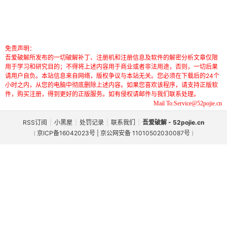
免责声明：
吾爱破解所发布的一切破解补丁、注册机和注册信息及软件的解密分析文章仅限
用于学习和研究目的；不得将上述内容用于商业或者非法用途，否则，一切后果
请用户自负。本站信息来自网络，版权争议与本站无关。您必须在下载后的24个
小时之内，从您的电脑中彻底删除上述内容。如果您喜欢该程序，请支持正版软
件，购买注册，得到更好的正版服务。如有侵权请邮件与我们联系处理。
Mail To:Service@52pojie.cn
RSS订阅
|
小黑屋
|
处罚记录
|
联系我们
|
吾爱破解 - 52pojie.cn
(
京ICP备16042023号 | 京公网安备 11010502030087号
)