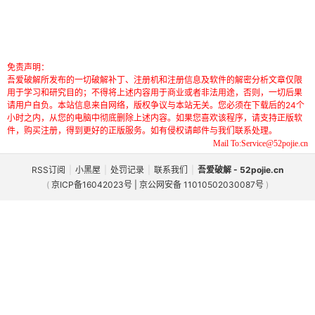
免责声明：
吾爱破解所发布的一切破解补丁、注册机和注册信息及软件的解密分析文章仅限
用于学习和研究目的；不得将上述内容用于商业或者非法用途，否则，一切后果
请用户自负。本站信息来自网络，版权争议与本站无关。您必须在下载后的24个
小时之内，从您的电脑中彻底删除上述内容。如果您喜欢该程序，请支持正版软
件，购买注册，得到更好的正版服务。如有侵权请邮件与我们联系处理。
Mail To:Service@52pojie.cn
RSS订阅
|
小黑屋
|
处罚记录
|
联系我们
|
吾爱破解 - 52pojie.cn
(
京ICP备16042023号 | 京公网安备 11010502030087号
)