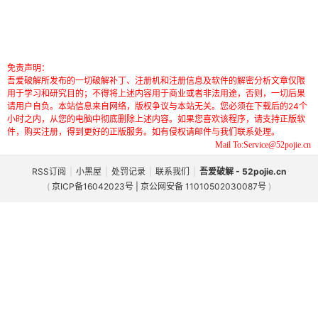
免责声明：
吾爱破解所发布的一切破解补丁、注册机和注册信息及软件的解密分析文章仅限
用于学习和研究目的；不得将上述内容用于商业或者非法用途，否则，一切后果
请用户自负。本站信息来自网络，版权争议与本站无关。您必须在下载后的24个
小时之内，从您的电脑中彻底删除上述内容。如果您喜欢该程序，请支持正版软
件，购买注册，得到更好的正版服务。如有侵权请邮件与我们联系处理。
Mail To:Service@52pojie.cn
RSS订阅
|
小黑屋
|
处罚记录
|
联系我们
|
吾爱破解 - 52pojie.cn
(
京ICP备16042023号 | 京公网安备 11010502030087号
)