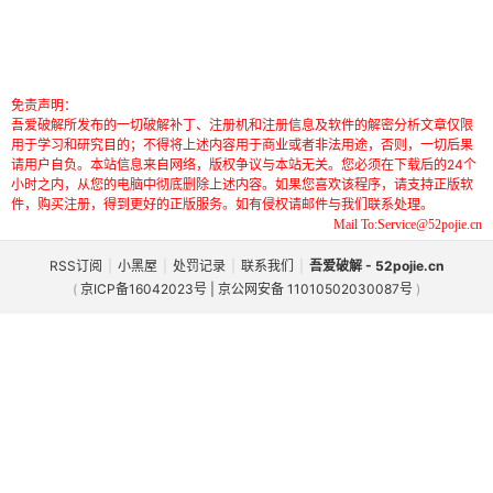
免责声明：
吾爱破解所发布的一切破解补丁、注册机和注册信息及软件的解密分析文章仅限
用于学习和研究目的；不得将上述内容用于商业或者非法用途，否则，一切后果
请用户自负。本站信息来自网络，版权争议与本站无关。您必须在下载后的24个
小时之内，从您的电脑中彻底删除上述内容。如果您喜欢该程序，请支持正版软
件，购买注册，得到更好的正版服务。如有侵权请邮件与我们联系处理。
Mail To:Service@52pojie.cn
RSS订阅
|
小黑屋
|
处罚记录
|
联系我们
|
吾爱破解 - 52pojie.cn
(
京ICP备16042023号 | 京公网安备 11010502030087号
)