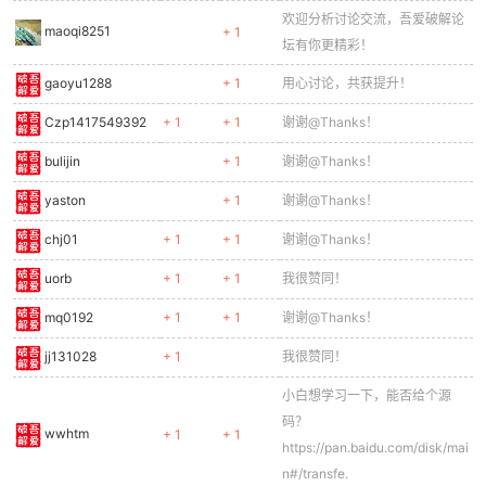
欢迎分析讨论交流，吾爱破解论
maoqi8251
+ 1
坛有你更精彩！
gaoyu1288
+ 1
用心讨论，共获提升！
Czp1417549392
+ 1
+ 1
谢谢@Thanks！
bulijin
+ 1
谢谢@Thanks！
yaston
+ 1
谢谢@Thanks！
chj01
+ 1
+ 1
谢谢@Thanks！
uorb
+ 1
+ 1
我很赞同！
mq0192
+ 1
+ 1
谢谢@Thanks！
jj131028
+ 1
我很赞同！
小白想学习一下，能否给个源
码？
wwhtm
+ 1
+ 1
https://pan.baidu.com/disk/mai
n#/transfe.