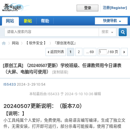
注册[Register]
登录
网站
新帖
帮助
快捷导航
搜索
搜
网站
【 软件安全 】
『原创发布区』
返回列表
1
2
... 69
/ 69 页
[原创工具]
（20240507更新）学校班级、任课教师用今日课表
索
吾
»
›
›
（大屏、电脑均可使用）
[复制链接]
l55433
2024-3-29 10:54
本帖最后由 l55433 于 2024-5-10 10:36 编辑
20240507更新说明：（版本7.0）
【说明：】
小工具纯属个人爱好，免费使用。由易语言编写编译，生成了独立文
爱
件，无需安装，打开即可运行，部分杀毒可能报毒，使用了精易模