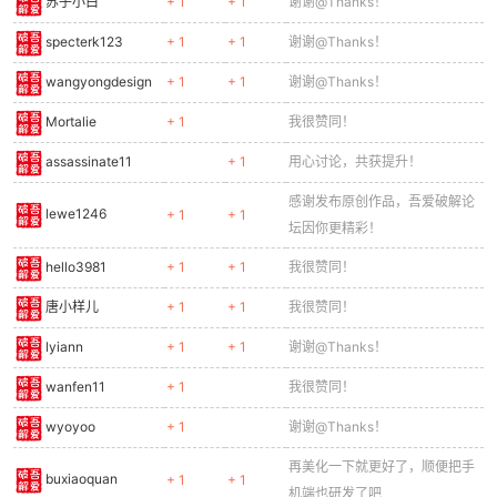
苏子小白
+ 1
+ 1
谢谢@Thanks！
specterk123
+ 1
+ 1
谢谢@Thanks！
wangyongdesign
+ 1
+ 1
谢谢@Thanks！
Mortalie
+ 1
我很赞同！
assassinate11
+ 1
用心讨论，共获提升！
感谢发布原创作品，吾爱破解论
lewe1246
+ 1
+ 1
坛因你更精彩！
hello3981
+ 1
+ 1
我很赞同！
唐小样儿
+ 1
+ 1
我很赞同！
lyiann
+ 1
+ 1
谢谢@Thanks！
wanfen11
+ 1
我很赞同！
wyoyoo
+ 1
谢谢@Thanks！
再美化一下就更好了，顺便把手
buxiaoquan
+ 1
+ 1
机端也研发了吧