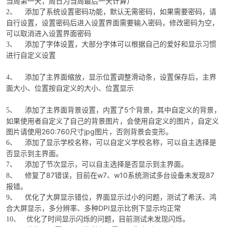
当周第一天，周日为当周最后一天计算）
添加了系统设置密码功能，默认无需密码，如果需要密码，请
2、
自行设置，设置密码后进入设置界面需要输入密码，修改密码为空，
可以取消进入设置界面密码
添加了字体设置，大部分字体可以根据自己的爱好和显示习惯
3、
进行自定义设置
添加了主界面缩放，显示位置调整滑动条，设置保存后，主界
4、
面大小、位置按自定义的大小、位置显示
添加了主界面背景设置，内置了5个背景，其中自定义的背景，
5、
如果使用者自定义了自己的背景图片，会使用自定义的图片，自定义
图片请使用260:760尺寸jpg图片，否则背景会变形。
添加了显示学校名称，可以自定义学校名称，可以自主选择是
6、
否显示到主界面。
添加了节次显示，可以自主选择是否显示到主界面。
7、
修复了87错误，目前在w7、w10系统测试多台设备未发现87
8、
报错。
优化了大屏显示错位，界面显示过小的问题，测试了希沃、鸿
9、
合大屏显示，多分辨率、多种DPI显示比例下显示均正常
优化了时间显示闪烁的问题，目前测试未发现闪烁。
10、