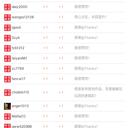
daly2000
+ 1
+ 1
我很赞同！
wangss12138
+ 1
用心讨论，共获提升！
igood
+ 1
+ 1
谢谢@Thanks！
Szyk
+ 1
+ 1
谢谢@Thanks！
fzb1212
+ 1
+ 1
我很赞同！
laiyan661
+ 1
+ 1
我很赞同！
zc7749
+ 1
+ 1
谢谢@Thanks！
fancw17
+ 1
+ 1
我很赞同！
感谢发布原创作品，吾爱破解论
chobits110
+ 1
+ 1
坛因你更精彩！
anger1013
+ 1
+ 1
谢谢@Thanks！
MafiaCC
+ 1
+ 1
我很赞同！
qww520999
+ 1
+ 1
谢谢@Thanks！