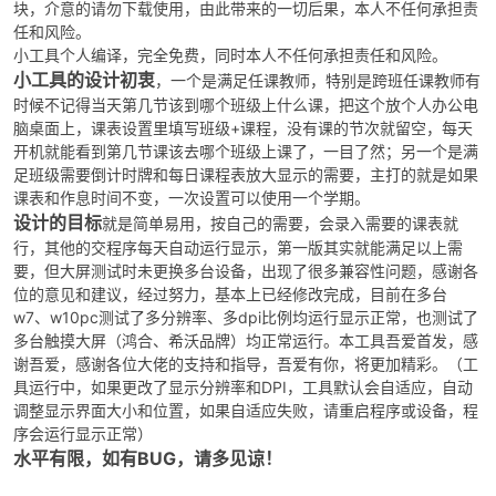
块，介意的请勿下载使用，由此带来的一切后果，本人不任何承担责
任和风险。
小工具个人编译，完全免费，同时本人不任何承担责任和风险。
小工具的设计初衷
，一个是满足任课教师，特别是跨班任课教师有
时候不记得当天第几节该到哪个班级上什么课，把这个放个人办公电
脑桌面上，课表设置里填写班级+课程，没有课的节次就留空，每天
开机就能看到第几节课该去哪个班级上课了，一目了然；另一个是满
足班级需要倒计时牌和每日课程表放大显示的需要，主打的就是如果
课表和作息时间不变，一次设置可以使用一个学期。
破
设计的目标
就是简单易用，按自己的需要，会录入需要的课表就
行，其他的交程序每天自动运行显示，第一版其实就能满足以上需
要，但大屏测试时未更换多台设备，出现了很多兼容性问题，感谢各
位的意见和建议，经过努力，基本上已经修改完成，目前在多台
w7、w10pc测试了多分辨率、多dpi比例均运行显示正常，也测试了
多台触摸大屏（鸿合、希沃品牌）均正常运行。本工具吾爱首发，感
谢吾爱，感谢各位大佬的支持和指导，吾爱有你，将更加精彩。（工
具运行中，如果更改了显示分辨率和DPI，工具默认会自适应，自动
调整显示界面大小和位置，如果自适应失败，请重启程序或设备，程
解
序会运行显示正常）
水平有限，如有BUG，请多见谅！