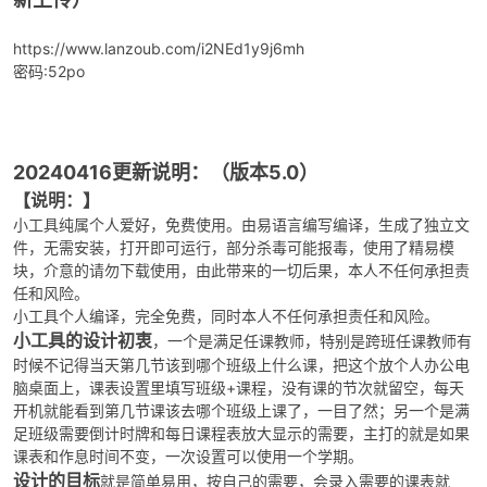
https://www.lanzoub.com/i2NEd1y9j6mh
密码:52po
20240416更新说明：（版本5.0）
【说明：】
小工具纯属个人爱好，免费使用。由易语言编写编译，生成了独立文
件，无需安装，打开即可运行，部分杀毒可能报毒，使用了精易模
块，介意的请勿下载使用，由此带来的一切后果，本人不任何承担责
任和风险。
小工具个人编译，完全免费，同时本人不任何承担责任和风险。
小工具的设计初衷
，一个是满足任课教师，特别是跨班任课教师有
时候不记得当天第几节该到哪个班级上什么课，把这个放个人办公电
脑桌面上，课表设置里填写班级+课程，没有课的节次就留空，每天
开机就能看到第几节课该去哪个班级上课了，一目了然；另一个是满
足班级需要倒计时牌和每日课程表放大显示的需要，主打的就是如果
课表和作息时间不变，一次设置可以使用一个学期。
设计的目标
就是简单易用，按自己的需要，会录入需要的课表就