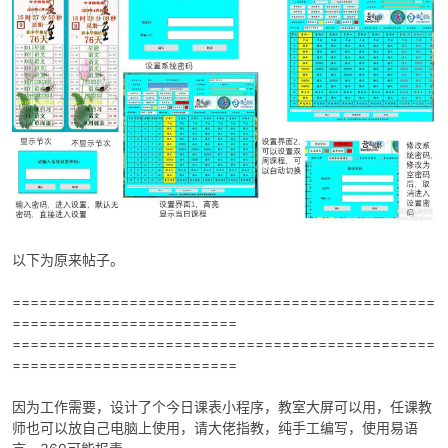
以下为原来帖子。
===============================================
=========================
===============================================
=========================
因为工作需要，设计了个今日课表小程序，教室大屏可以用，任课教
师也可以放自己电脑上使用，请大佬指教，纯手工编写，使用易语