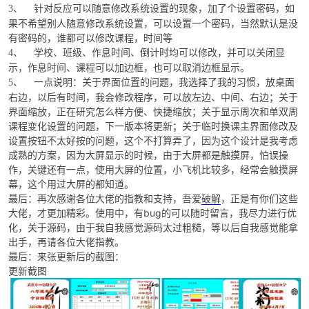
针对反应可以随意修改系统设置的现象，加了个设置密码，如
3、
果不希望别人随意修改系统设置，可以设置一个密码，当然默认是没
有密码的，谁都可以修改课程，时间等
学校、班级、作息时间、倒计时均可以修改，并可以关闭显
4、
示，作息时间、课程可以加边框，也可以取消边框显示。
一点说明：关于界面位置的问题，我选择了我的习惯，放桌面
5、
右边，以后有时间，我会修改程序，可以放左边、中间、右边；关于
界面缩放，正在研究怎么样方便、快捷缩放；关于显示周次和单双周
课程变化设置的问题，下一版本将更新；关于临时换课主界面修改及
设置按钮不太好按的问题，这个不打算弄了，因为这个设计是我考虑
成熟的方案，因为大屏显示的时候，由于大屏都是触摸屏，怕误操
作，关键还有一点，使用大屏的位置，小飞机比较多，经常会触摸屏
幕，这个用过大屏的都知道。
最后：再次感谢各位大佬的指教和支持，吾爱
破解
，正是有你们这些
大佬，才更加精彩。使用中，有bug的可以随时留言，我尽力进行优
化，关于源码，由于我自我感觉源码太过粗糙，等以后自我感觉能拿
出手，再请各位大佬指教。
最后：来张更新后的截图：
更新截图