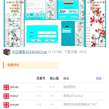
今日课表20240407.rar
(2.18 MB, 下载次数: 682)
免费评分
吾爱币
热心值
理由
收起
dbhdb
+ 1
+ 1
我很赞同！
mdayt
+ 1
+ 1
谢谢@Thanks！
sanger
+ 2
+ 1
课表的白色背景解决了吗？