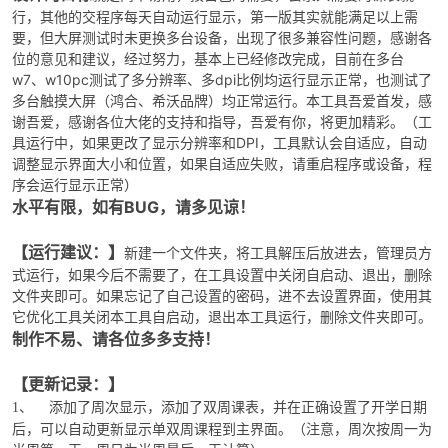
行，其他的交程序每天自动运行显示，第一版其实就能满足以上需
要，但大屏测试时未更换多台设备，出现了很多兼容性问题，感谢各
位的意见和建议，经过努力，基本上已经修改完成，目前在多台
w7、w10pc测试了多分辨率、多dpi比例均运行显示正常，也测试了
多台触摸大屏（鸿合、希沃品牌）均正常运行。本工具吾爱首发，感
谢吾爱，感谢各位大佬的支持和指导，吾爱有你，将更加精彩。（工
具运行中，如果更改了显示分辨率和DPI，工具默认会自适应，自动
调整显示界面大小和位置，如果自适应失败，请重启程序或设备，程
序会运行显示正常）
水平有限，如有BUG，请多见谅！
【运行建议：】
新建一个文件夹，将工具解压后放进去，管理员方
式运行，如果今后不需要了，在工具设置中关闭自启动、退出，删除
文件夹即可。如果忘记了自己设置的密码，进不去设置界面，使用其
它优化工具关闭本工具自启动，退出本工具运行，删除文件夹即可。
制作不易、请各位多多支持！
【更新记录：】
添加了周次显示，添加了双周课表，并在正确设置了开学日期
1、
后，可以自动更新显示单双周课程到主界面。（注意，周次按周一为