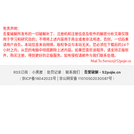
免责声明：
吾爱破解所发布的一切破解补丁、注册机和注册信息及软件的解密分析文章仅限
用于学习和研究目的；不得将上述内容用于商业或者非法用途，否则，一切后果
请用户自负。本站信息来自网络，版权争议与本站无关。您必须在下载后的24个
小时之内，从您的电脑中彻底删除上述内容。如果您喜欢该程序，请支持正版软
件，购买注册，得到更好的正版服务。如有侵权请邮件与我们联系处理。
Mail To:Service@52pojie.cn
RSS订阅
|
小黑屋
|
处罚记录
|
联系我们
|
吾爱破解 - 52pojie.cn
(
京ICP备16042023号 | 京公网安备 11010502030087号
)