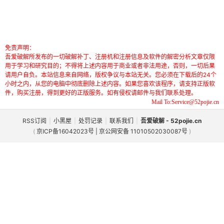
免责声明：
吾爱破解所发布的一切破解补丁、注册机和注册信息及软件的解密分析文章仅限
用于学习和研究目的；不得将上述内容用于商业或者非法用途，否则，一切后果
请用户自负。本站信息来自网络，版权争议与本站无关。您必须在下载后的24个
小时之内，从您的电脑中彻底删除上述内容。如果您喜欢该程序，请支持正版软
件，购买注册，得到更好的正版服务。如有侵权请邮件与我们联系处理。
Mail To:Service@52pojie.cn
RSS订阅
|
小黑屋
|
处罚记录
|
联系我们
|
吾爱破解 - 52pojie.cn
(
京ICP备16042023号 | 京公网安备 11010502030087号
)