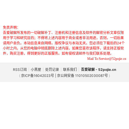
免责声明：
吾爱破解所发布的一切破解补丁、注册机和注册信息及软件的解密分析文章仅限
用于学习和研究目的；不得将上述内容用于商业或者非法用途，否则，一切后果
请用户自负。本站信息来自网络，版权争议与本站无关。您必须在下载后的24个
小时之内，从您的电脑中彻底删除上述内容。如果您喜欢该程序，请支持正版软
件，购买注册，得到更好的正版服务。如有侵权请邮件与我们联系处理。
Mail To:Service@52pojie.cn
RSS订阅
|
小黑屋
|
处罚记录
|
联系我们
|
吾爱破解 - 52pojie.cn
(
京ICP备16042023号 | 京公网安备 11010502030087号
)