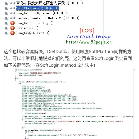
De4Dot
SoftPlatform
这个也比较容易解决，
嘛，使用跟脱
同样的方
SoftLogin
法，可以非常顺利地脱掉它们的壳，这时再查看
类会看到
(
SoftLogin.method_2
)
如下关键代码：
在
方法中