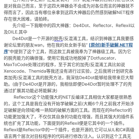
是对我自己而言，至于这四大神器会不会成为对各位而言的神器就不
得而言了，因此当有哪位亲拿到这四大神器后仍然感到破解NET程序
存在很大困难，请拍砖。
先介绍一下我眼中的四大神器：De4Dot、Reflector、Reflexil以
及DILE.其中
De4Dot是一个开源的
脱壳
/反混淆工具，结识到神器工具我要感
谢论坛里的朋友wan，他在我的处女新手贴”
[
原创
]
新手破解
.NET
程
序
”中提到了这个工具，而这款工具被我奉为了神器级工具。因为它
破
的脱壳能力的确很强，使用它我成功地脱掉了Dotfuscator、
MaxToCode处理过的程序，至于其它的加壳/反混淆工具比如说
Xenocode、Themida等我还没有进行过实验，之后我将计划研究各
类加壳/反混淆工具的脱壳方法，我深信De4Dot能够给我带来巨大帮
助。(由于De4Dot是开源的，我相信即便De4Dot暂时处理不了的壳
通过扩展其功能必将能解决)
Reflector这个功能强大的NET反编译工具相信大家都是很熟悉
的，这个工具是我在没有开始学破解之前(大概6个月之前我才开始涉
足破解逆向领域)唯一熟知的破解方面的工具。而现在的Reflector的
功能更加强大了，不仅仅其自身的功能在增强，而且其强大的插件系
解
统也扩充了其功能，下面提到的Reflexil便是它其中的一个插件。
Reflexil是Reflector中的一个插件，也是开源的,它可以从IL和C#高级
语言两个层次对目标程序的代码进行修改/注入。认识到这个工具无