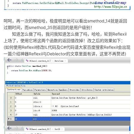
smethod_14
呵呵，再一次的啊哈哈，极度明显地可以看出
就是返回
smethod_35
过期时间，而
则返回的是用户级别！
Reflexil
知道怎么做了吗，我问我知道怎么做了吗，哈哈，轮到
上场了，使用它将这两个函数的返回值改掉！改之后的效果如下：
(
Reflexil
IL
C#
Reflexil
如何使用
修改
代码及
代码请大家百度搜索
会出现
Reflexil
Deblector
)
一篇介绍神器
与
的文章里面有讲，这里不再赘述