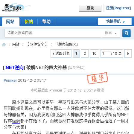
注册[Register]
登录
网站
新帖
帮助
快捷导航
搜索
搜
网站
【 软件安全 】
『脱壳破解区』
返回列表
1
2
10
/ 10 页
[
.NET逆向
]
破解NET的四大神器
索
[复制链接]
吾
»
›
›
Pnmker
2012-12-2 05:17
本帖最后由 Pnmker 于 2012-12-2 05:19 编辑
原本这篇文章可以更早一星期写出来与大家分享，由于某方面的
原因耽搁到现在，心里竟有那么一点好像对不住大家的感觉。这当然
与神器有关，因为我发现利用这四大神器我似乎觉得几乎所有的NET
程序
破解
都不在话下了。而我竟然在发现这神器组合后推迟了一周才
分享与大家！
爱
在开始分享之前，还是要说明一点，说是神器到目前为止也仅仅