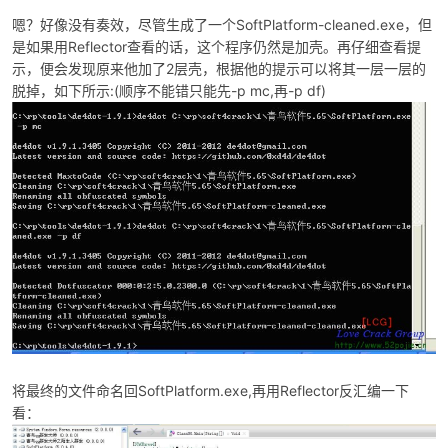
SoftPlatform-cleaned.exe
嗯？好像没有奏效，尽管生成了一个
，但
Reflector
是如果用
查看的话，这个程序仍然是加壳。再仔细查看提
2
示，便会发现原来他加了
层壳，根据他的提示可以将其一层一层的
:(
-p mc,
-p df)
脱掉，如下所示
顺序不能错只能先
再
SoftPlatform.exe,
Reflector
将最终的文件命名回
再用
反汇编一下
看：