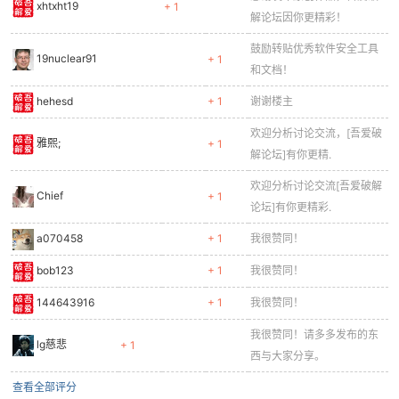
xhtxht19
+ 1
解论坛因你更精彩！
鼓励转贴优秀软件安全工具
19nuclear91
+ 1
和文档！
hehesd
+ 1
谢谢楼主
欢迎分析讨论交流，[吾爱破
雅熙;
+ 1
解论坛]有你更精.
欢迎分析讨论交流[吾爱破解
Chief
+ 1
论坛]有你更精彩.
a070458
+ 1
我很赞同！
bob123
+ 1
我很赞同！
144643916
+ 1
我很赞同！
我很赞同！请多多发布的东
lg慈悲
+ 1
西与大家分享。
查看全部评分