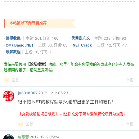
本帖被以下淘专辑推荐:
·
值得收集
|
主题: 261, 订阅: 166
·
优秀逆向文
|
主题: 238, 订阅: 93
·
C# / Basic .NET
|
主题: 86, 订阅: 65
·
.NET Crack
|
主题: 42, 订阅: 47
·
破解教程
|
主题: 16, 订阅: 7
发帖前要善用
【
论坛搜索
】
功能，那里可能会有你要找的答案或者已经有人发布
过相同内容了，请勿重复发帖。
回复
举报
jy3318007
2012-12-2 05:23
很不错.NET的教程就是少,希望出更多工具和教程!
【吾爱破解论坛总版规】 - [让你充分了解吾爱破解论坛行为规则]
回复
举报
lg慈悲
2012-12-2 05:24