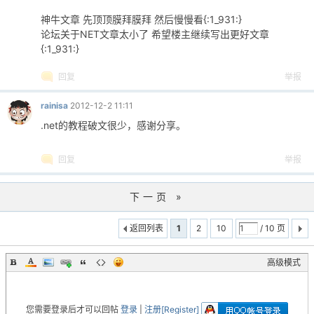
神牛文章 先顶顶膜拜膜拜 然后慢慢看{:1_931:}
论坛关于NET文章太小了 希望楼主继续写出更好文章
{:1_931:}
回复
举报
rainisa
2012-12-2 11:11
.net的教程破文很少，感谢分享。
回复
举报
下一页 »
返回列表
1
2
10
/ 10 页
高级模式
您需要登录后才可以回帖
登录
|
注册[Register]