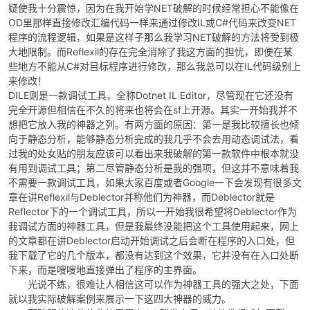
疑使我十分震惊，因为在我开始学NET破解的时候经常担心不能像在
OD里那样直接修改汇编代码一样来通过修改IL或C#代码来改变NET
程序的流程逻辑，如果是这样子那么我学习NET破解的方法将受到极
大地限制。而Reflexil的存在完全消除了我这方面的担忧，即便在某
些地方不能从C#对目标程序进行修改，那么我总可以在IL代码级别上
来修改！
DILE则是一款调试工具，全称Dotnet IL Editor，尽管现在它还没有
-
完全开源但相信在不久的将来也将会在sf上开源。其实一开始我并不
想把它放入我的神器之列。有两方面的原因：第一是我比较擅长也倾
向于静态分析，能够静态分析完成的我几乎不会去用动态调试法，看
过我的处女贴的朋友应该可以看出来我破解的第一款软件中根本就没
有用到调试工具；第二尽管静态分析是我的强项，但这并不意味着我
不需要一款调试工具，如果大家百度或者Google一下会发现有很多文
章在讲Reflexil与Deblector并称他们为神器，而Deblector就是
Reflector下的一个调试工具，所以一开始我很希望将Deblector作为
我调试方面的神器工具，但是我最终没能把这个工具使用起来，网上
52
的文章都在讲Deblector启动开始调试之后会断在程序的入口处，但
我下载了它的几个版本，都没有达到这个效果，它并没有在入口处断
下来，而是嗖嗖地直接弹出了程序的主界面。
光说不练，很难让人相信这可以作为神器工具的强大之处，下面
就以我实际破解案例来展示一下这四大神器的威力。