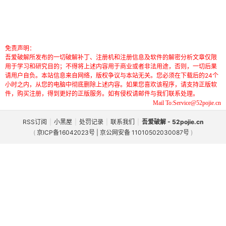
免责声明：
吾爱破解所发布的一切破解补丁、注册机和注册信息及软件的解密分析文章仅限
用于学习和研究目的；不得将上述内容用于商业或者非法用途，否则，一切后果
请用户自负。本站信息来自网络，版权争议与本站无关。您必须在下载后的24个
小时之内，从您的电脑中彻底删除上述内容。如果您喜欢该程序，请支持正版软
件，购买注册，得到更好的正版服务。如有侵权请邮件与我们联系处理。
Mail To:Service@52pojie.cn
RSS订阅
|
小黑屋
|
处罚记录
|
联系我们
|
吾爱破解 - 52pojie.cn
(
京ICP备16042023号 | 京公网安备 11010502030087号
)