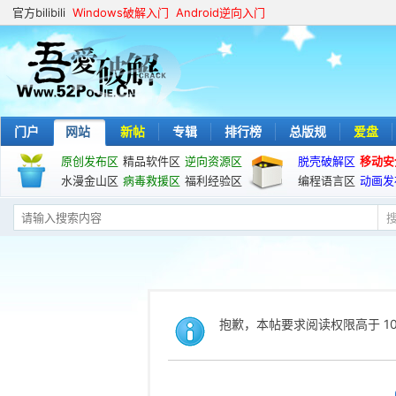
官方bilibili
Windows破解入门
Android逆向入门
门户
网站
新帖
专辑
排行榜
总版规
爱盘
原创发布区
精品软件区
逆向资源区
脱壳破解区
移动安
水漫金山区
病毒救援区
福利经验区
编程语言区
动画发
抱歉，本帖要求阅读权限高于 10