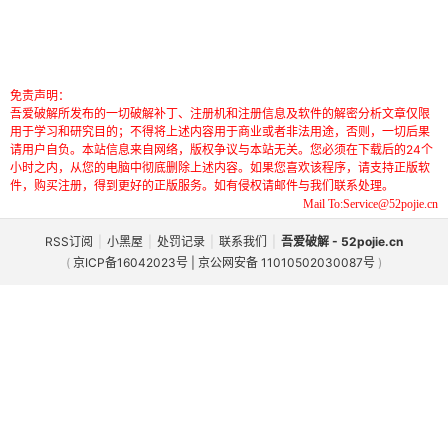
免责声明：
吾爱破解所发布的一切破解补丁、注册机和注册信息及软件的解密分析文章仅限
用于学习和研究目的；不得将上述内容用于商业或者非法用途，否则，一切后果
请用户自负。本站信息来自网络，版权争议与本站无关。您必须在下载后的24个
小时之内，从您的电脑中彻底删除上述内容。如果您喜欢该程序，请支持正版软
件，购买注册，得到更好的正版服务。如有侵权请邮件与我们联系处理。
Mail To:Service@52pojie.cn
RSS订阅
|
小黑屋
|
处罚记录
|
联系我们
|
吾爱破解 - 52pojie.cn
(
京ICP备16042023号 | 京公网安备 11010502030087号
)