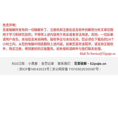
免责声明：
吾爱破解所发布的一切破解补丁、注册机和注册信息及软件的解密分析文章仅限
用于学习和研究目的；不得将上述内容用于商业或者非法用途，否则，一切后果
请用户自负。本站信息来自网络，版权争议与本站无关。您必须在下载后的24个
小时之内，从您的电脑中彻底删除上述内容。如果您喜欢该程序，请支持正版软
件，购买注册，得到更好的正版服务。如有侵权请邮件与我们联系处理。
Mail To:Service@52pojie.cn
RSS订阅
|
小黑屋
|
处罚记录
|
联系我们
|
吾爱破解 - 52pojie.cn
(
京ICP备16042023号 | 京公网安备 11010502030087号
)