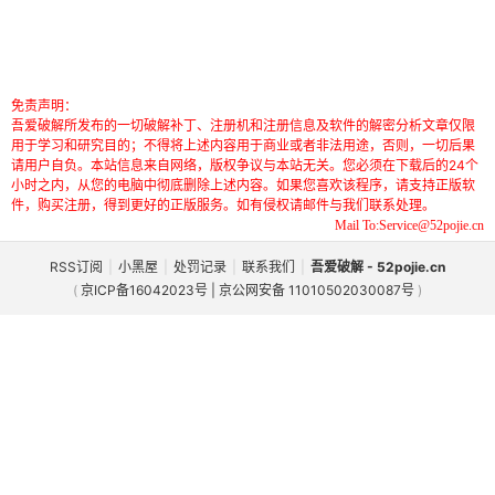
免责声明：
吾爱破解所发布的一切破解补丁、注册机和注册信息及软件的解密分析文章仅限
用于学习和研究目的；不得将上述内容用于商业或者非法用途，否则，一切后果
请用户自负。本站信息来自网络，版权争议与本站无关。您必须在下载后的24个
小时之内，从您的电脑中彻底删除上述内容。如果您喜欢该程序，请支持正版软
件，购买注册，得到更好的正版服务。如有侵权请邮件与我们联系处理。
Mail To:Service@52pojie.cn
RSS订阅
|
小黑屋
|
处罚记录
|
联系我们
|
吾爱破解 - 52pojie.cn
(
京ICP备16042023号 | 京公网安备 11010502030087号
)