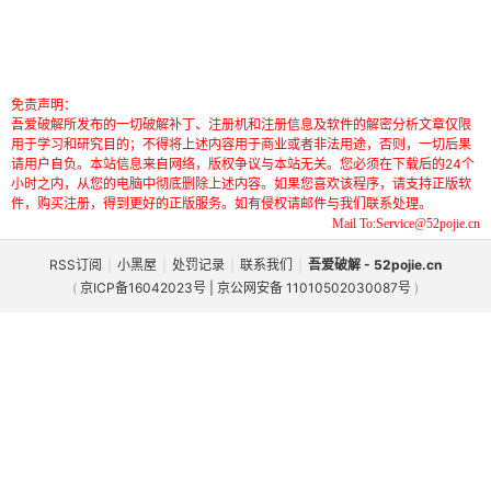
免责声明：
吾爱破解所发布的一切破解补丁、注册机和注册信息及软件的解密分析文章仅限
用于学习和研究目的；不得将上述内容用于商业或者非法用途，否则，一切后果
请用户自负。本站信息来自网络，版权争议与本站无关。您必须在下载后的24个
小时之内，从您的电脑中彻底删除上述内容。如果您喜欢该程序，请支持正版软
件，购买注册，得到更好的正版服务。如有侵权请邮件与我们联系处理。
Mail To:Service@52pojie.cn
RSS订阅
|
小黑屋
|
处罚记录
|
联系我们
|
吾爱破解 - 52pojie.cn
(
京ICP备16042023号 | 京公网安备 11010502030087号
)