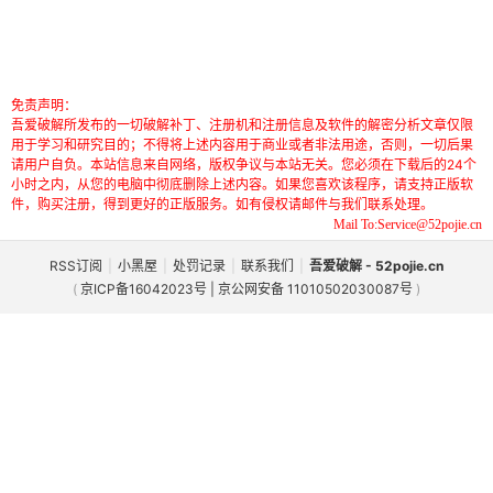
免责声明：
吾爱破解所发布的一切破解补丁、注册机和注册信息及软件的解密分析文章仅限
用于学习和研究目的；不得将上述内容用于商业或者非法用途，否则，一切后果
请用户自负。本站信息来自网络，版权争议与本站无关。您必须在下载后的24个
小时之内，从您的电脑中彻底删除上述内容。如果您喜欢该程序，请支持正版软
件，购买注册，得到更好的正版服务。如有侵权请邮件与我们联系处理。
Mail To:Service@52pojie.cn
RSS订阅
|
小黑屋
|
处罚记录
|
联系我们
|
吾爱破解 - 52pojie.cn
(
京ICP备16042023号 | 京公网安备 11010502030087号
)