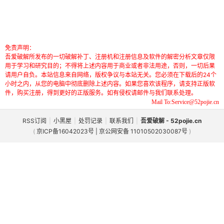
免责声明：
吾爱破解所发布的一切破解补丁、注册机和注册信息及软件的解密分析文章仅限
用于学习和研究目的；不得将上述内容用于商业或者非法用途，否则，一切后果
请用户自负。本站信息来自网络，版权争议与本站无关。您必须在下载后的24个
小时之内，从您的电脑中彻底删除上述内容。如果您喜欢该程序，请支持正版软
件，购买注册，得到更好的正版服务。如有侵权请邮件与我们联系处理。
Mail To:Service@52pojie.cn
RSS订阅
|
小黑屋
|
处罚记录
|
联系我们
|
吾爱破解 - 52pojie.cn
(
京ICP备16042023号 | 京公网安备 11010502030087号
)