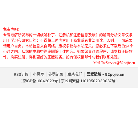
免责声明：
吾爱破解所发布的一切破解补丁、注册机和注册信息及软件的解密分析文章仅限
用于学习和研究目的；不得将上述内容用于商业或者非法用途，否则，一切后果
请用户自负。本站信息来自网络，版权争议与本站无关。您必须在下载后的24个
小时之内，从您的电脑中彻底删除上述内容。如果您喜欢该程序，请支持正版软
件，购买注册，得到更好的正版服务。如有侵权请邮件与我们联系处理。
Mail To:Service@52pojie.cn
RSS订阅
|
小黑屋
|
处罚记录
|
联系我们
|
吾爱破解 - 52pojie.cn
(
京ICP备16042023号 | 京公网安备 11010502030087号
)