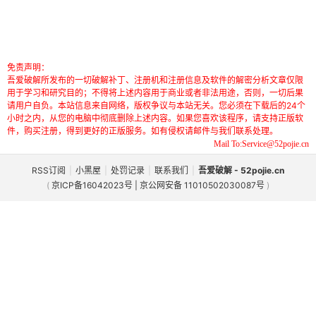
免责声明：
吾爱破解所发布的一切破解补丁、注册机和注册信息及软件的解密分析文章仅限
用于学习和研究目的；不得将上述内容用于商业或者非法用途，否则，一切后果
请用户自负。本站信息来自网络，版权争议与本站无关。您必须在下载后的24个
小时之内，从您的电脑中彻底删除上述内容。如果您喜欢该程序，请支持正版软
件，购买注册，得到更好的正版服务。如有侵权请邮件与我们联系处理。
Mail To:Service@52pojie.cn
RSS订阅
|
小黑屋
|
处罚记录
|
联系我们
|
吾爱破解 - 52pojie.cn
(
京ICP备16042023号 | 京公网安备 11010502030087号
)