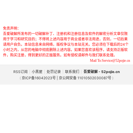
免责声明：
吾爱破解所发布的一切破解补丁、注册机和注册信息及软件的解密分析文章仅限
用于学习和研究目的；不得将上述内容用于商业或者非法用途，否则，一切后果
请用户自负。本站信息来自网络，版权争议与本站无关。您必须在下载后的24个
小时之内，从您的电脑中彻底删除上述内容。如果您喜欢该程序，请支持正版软
件，购买注册，得到更好的正版服务。如有侵权请邮件与我们联系处理。
Mail To:Service@52pojie.cn
RSS订阅
|
小黑屋
|
处罚记录
|
联系我们
|
吾爱破解 - 52pojie.cn
(
京ICP备16042023号 | 京公网安备 11010502030087号
)