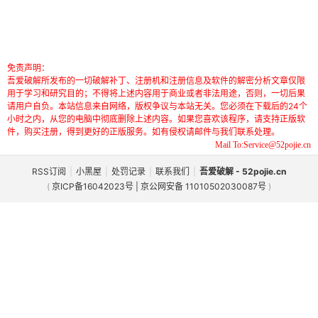
免责声明：
吾爱破解所发布的一切破解补丁、注册机和注册信息及软件的解密分析文章仅限
用于学习和研究目的；不得将上述内容用于商业或者非法用途，否则，一切后果
请用户自负。本站信息来自网络，版权争议与本站无关。您必须在下载后的24个
小时之内，从您的电脑中彻底删除上述内容。如果您喜欢该程序，请支持正版软
件，购买注册，得到更好的正版服务。如有侵权请邮件与我们联系处理。
Mail To:Service@52pojie.cn
RSS订阅
|
小黑屋
|
处罚记录
|
联系我们
|
吾爱破解 - 52pojie.cn
(
京ICP备16042023号 | 京公网安备 11010502030087号
)