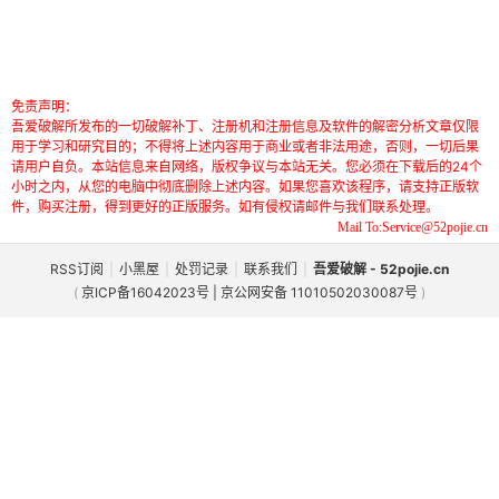
免责声明：
吾爱破解所发布的一切破解补丁、注册机和注册信息及软件的解密分析文章仅限
用于学习和研究目的；不得将上述内容用于商业或者非法用途，否则，一切后果
请用户自负。本站信息来自网络，版权争议与本站无关。您必须在下载后的24个
小时之内，从您的电脑中彻底删除上述内容。如果您喜欢该程序，请支持正版软
件，购买注册，得到更好的正版服务。如有侵权请邮件与我们联系处理。
Mail To:Service@52pojie.cn
RSS订阅
|
小黑屋
|
处罚记录
|
联系我们
|
吾爱破解 - 52pojie.cn
(
京ICP备16042023号 | 京公网安备 11010502030087号
)