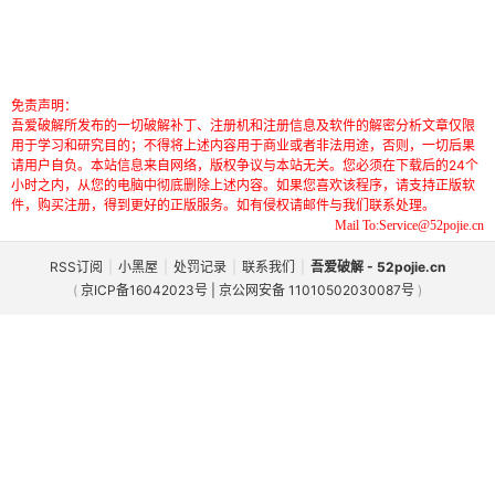
免责声明：
吾爱破解所发布的一切破解补丁、注册机和注册信息及软件的解密分析文章仅限
用于学习和研究目的；不得将上述内容用于商业或者非法用途，否则，一切后果
请用户自负。本站信息来自网络，版权争议与本站无关。您必须在下载后的24个
小时之内，从您的电脑中彻底删除上述内容。如果您喜欢该程序，请支持正版软
件，购买注册，得到更好的正版服务。如有侵权请邮件与我们联系处理。
Mail To:Service@52pojie.cn
RSS订阅
|
小黑屋
|
处罚记录
|
联系我们
|
吾爱破解 - 52pojie.cn
(
京ICP备16042023号 | 京公网安备 11010502030087号
)