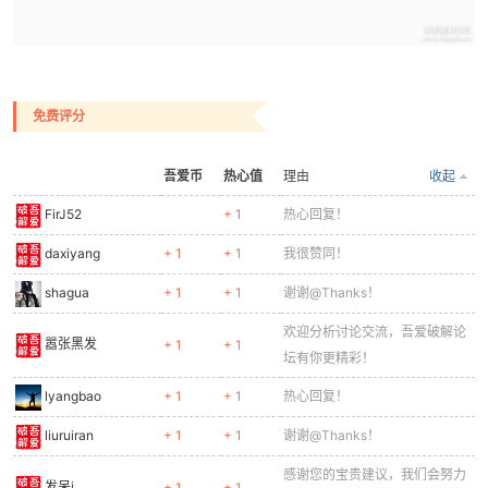
免费评分
吾爱币
热心值
理由
收起
FirJ52
+ 1
热心回复！
daxiyang
+ 1
+ 1
我很赞同！
shagua
+ 1
+ 1
谢谢@Thanks！
欢迎分析讨论交流，吾爱破解论
嚣张黑发
+ 1
+ 1
坛有你更精彩！
lyangbao
+ 1
+ 1
热心回复！
liuruiran
+ 1
+ 1
谢谢@Thanks！
感谢您的宝贵建议，我们会努力
发呆i
+ 1
+ 1