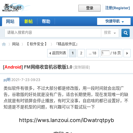
注册[Register]
登录
网站
新帖
帮助
快捷导航
搜索
搜
网站
【 软件安全 】
『精品软件区』
返回列表
1
2
... 18
/ 18 页
[
Android
]
FM网络收音机谷歌版1.0
索
[复制链接]
吾
»
›
›
pj明
2021-7-23 09:23
类似软件有很多，不过大部分都是修改版，用一段时间就会出现广
告，谷歌版的好处就是没有广告，适合长期使用，现在发现唯一的缺
点就是有时锁屏会停止播放，有时又没事，自启啥的都已设置好，不
知道是不是机型的问题，有兴趣可以下载试玩一下
https://wws.lanzoui.com/iDwatrqtpyb
爱