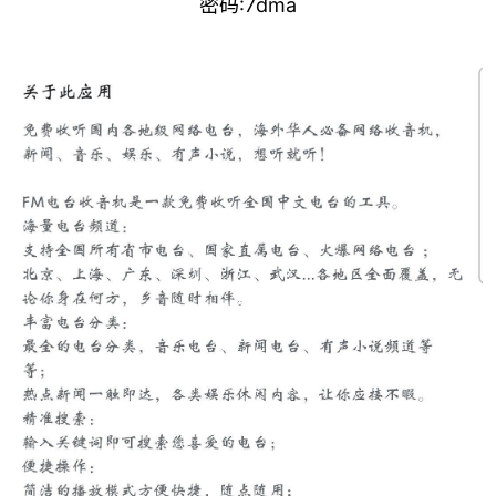
密码:7dma
破
解