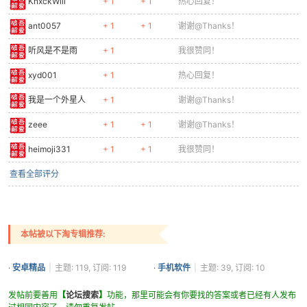
KnxckWili
+ 1
+ 1
热心回复！
ant0057
+ 1
+ 1
谢谢@Thanks！
听风是不是雨
+ 1
我很赞同！
xyd001
+ 1
热心回复！
我是一个外星人
+ 1
谢谢@Thanks！
zeee
+ 1
+ 1
谢谢@Thanks！
heimoji331
+ 1
+ 1
我很赞同！
查看全部评分
本帖被以下淘专辑推荐:
·
安卓精品
|
主题: 119, 订阅: 119
·
手机软件
|
主题: 39, 订阅: 10
发帖前要善用
【
论坛搜索
】
功能，那里可能会有你要找的答案或者已经有人发布