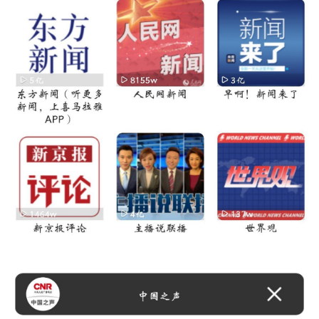
po
jie.