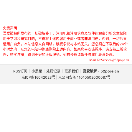
免责声明：
吾爱破解所发布的一切破解补丁、注册机和注册信息及软件的解密分析文章仅限
用于学习和研究目的；不得将上述内容用于商业或者非法用途，否则，一切后果
请用户自负。本站信息来自网络，版权争议与本站无关。您必须在下载后的24个
小时之内，从您的电脑中彻底删除上述内容。如果您喜欢该程序，请支持正版软
件，购买注册，得到更好的正版服务。如有侵权请邮件与我们联系处理。
Mail To:Service@52pojie.cn
RSS订阅
|
小黑屋
|
处罚记录
|
联系我们
|
吾爱破解 - 52pojie.cn
(
京ICP备16042023号 | 京公网安备 11010502030087号
)