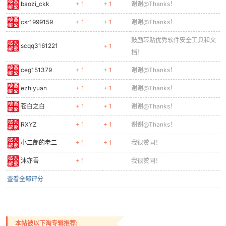
sgzdmsz
+ 1
+ 1
谢谢@Thanks！
疯子小彪彪
+ 1
谢谢@Thanks！
haozhiyuan
+ 1
我很赞同！
MJXMJXMJX
+ 1
我很赞同！
lirouyu
+ 1
+ 1
谢谢@Thanks！
52Appfan
+ 1
+ 1
我很赞同！
君君啊
+ 1
+ 1
谢谢@Thanks！
感谢发布原创作品，吾爱破解论
繁华尽落
+ 1
+ 1
坛因你更精彩！
firstjourney
+ 1
+ 1
谢谢@Thanks！
salute24
+ 1
+ 1
我很赞同！
275966694
+ 1
+ 1
可以加音频源吗 伴伴 比熊这些
gancuimian
+ 1
谢谢@Thanks！