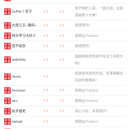
感谢发布原创作品，吾爱破解论
shanazero
+ 1
+ 1
坛因你更精彩！
bnnz1985199
+ 1
+ 1
谢谢@Thanks！
MW1314
+ 1
+ 1
谢谢@Thanks！
ccchpig
+ 1
+ 1
热心回复！
batmanpy
+ 1
+ 1
谢谢@Thanks！
爱生活爱破解
+ 1
+ 1
我很赞同！
小点
+ 1
+ 1
谢谢@Thanks！
鼓励转贴优秀软件安全工具和文
断情音
+ 1
+ 1
档！
ssh0221
+ 1
+ 1
谢谢@Thanks！
明天十九
+ 1
+ 1
谢谢@Thanks！
dizzyboy
+ 1
+ 1
我很赞同！