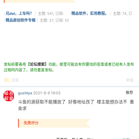
zhsnb
+ 1
+ 1
谢谢@Thanks！
神采
+ 1
+ 1
谢谢@Thanks！
0792_
+ 1
谢谢@Thanks！
HJuice
+ 1
+ 1
谢谢@Thanks！
goly
+ 1
+ 1
谢谢@Thanks！
seed156
+ 1
+ 1
我很赞同！
赤色彗星
+ 1
+ 1
谢谢@Thanks！
我回来了
+ 1
+ 1
我很赞同！
daijiancheng
+ 1
+ 1
用心讨论，共获提升！
mqsky
+ 2
+ 1
谢谢@Thanks！
baozi_ckk
+ 1
+ 1
谢谢@Thanks！
csr1999159
+ 1
+ 1
谢谢@Thanks！
鼓励转贴优秀软件安全工具和文