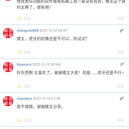
成的，不是 ...
没事，误报很正常的
回复
举报
推荐
岚瑟
2021-5-14 08:17
楼主
catshit 发表于 2021-5-14 02:33
大佬NB 看是py写qt打包的 可以放个CLI版出来吗
估计稳定点 也好debug
GUI也可以适配下4K显示器 不调程序DP ...
CLI版的话着实没太多必要，至于GUI界面尺寸问题的话下次
更新安排上，不过基本要重写GUI了
回复
举报
推荐
rihakuken
2021-6-6 22:04