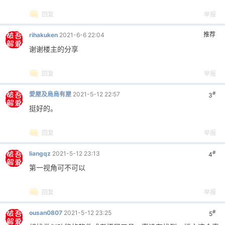
查看全部评分
回复
举报
推荐
岚瑟
2021-5-13 00:15
楼主
zhongxia888 发表于 2021-5-12 23:47
楼主，虎牙的好像还是不可以，你试试？
我试了不同板块的直播间，全部都可以正常播放，你把你不能
播放的房间号发一下
回复
举报
推荐
岚瑟
2021-7-15 21:32
楼主
迈克尔詹姆斯 发表于 2021-7-15 05:09
谢谢楼主回复。。。因为也没有用过pyqt，也不知
道它最后是怎样打包的，更不懂这个文件是怎样生