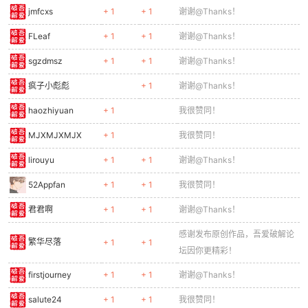
大西几王~嗷呜~
+ 1
+ 1
我很赞同！
快乐学习大好人
+ 1
+ 1
谢谢@Thanks！
雪不染衣
+ 1
+ 1
我很赞同！
鼓励转贴优秀软件安全工具和文
wdztimo
+ 1
+ 1
档！
感谢发布原创作品，吾爱破解论
Vocin
+ 1
坛因你更精彩！
linckson
+ 1
+ 1
谢谢@Thanks！
xku
+ 1
+ 1
谢谢@Thanks！
执手偕老
+ 1
+ 1
用心讨论，共获提升！
sakula
+ 1
谢谢@Thanks！
满船清夢压星河
+ 1
+ 1
谢谢@Thanks！
lwhjg
+ 1
谢谢@Thanks！
從今開始
+ 1
+ 1
谢谢@Thanks！