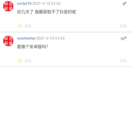
谢谢楼主的分享
回复
举报
#
愛屋及烏烏有屋
2021-5-12 22:57
3
挺好的。
回复
举报
#
liangqz
2021-5-12 23:13
4
第一视角可不可以
回复
举报
#
ousan0807
2021-5-12 23:25
5
想找类似功能的软件或者拓展工具一直没有找到，楼主这个真
的太棒了，很有用！
回复
举报