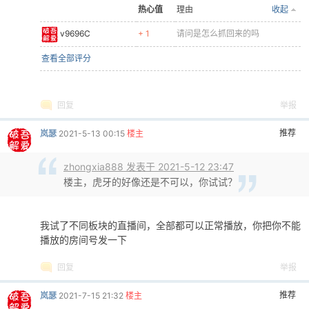
免费评分
吾爱币
热心值
理由
收起
preachers
+ 1
+ 1
这个失效了
taotie291
+ 1
+ 1
谢谢@Thanks！
南国煦风
+ 1
+ 1
谢谢@Thanks！
查看全部评分
如何快速判断一个文件是否为病毒！
回复
举报
推荐
szwxyz
2021-6-30 18:51
121.12.115.26 这个解析 也挂了
回复
举报