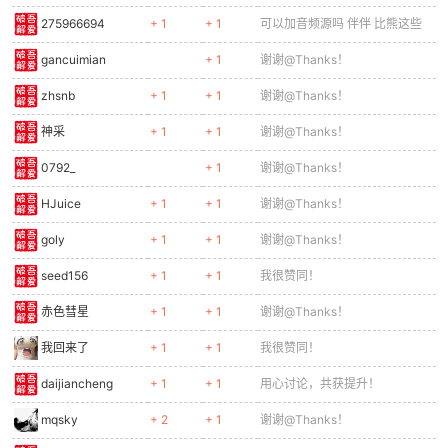
枫叶恋
+ 1
+ 1
我很赞同！
Lieyan01
+ 1
用心讨论，共获提升！
19919840728
+ 2
+ 1
我很赞同！
nokmn
+ 1
+ 1
用心讨论，共获提升！
感谢发布原创作品，吾爱破解论
神级用户
+ 1
坛因你更精彩！
luis2021
+ 1
+ 1
我很赞同！
天使1810066566
+ 1
我很赞同！
天际回响
+ 1
+ 1
我很赞同！
danxiangnixing
+ 1
我很赞同！
jmfcxs
+ 1
+ 1
谢谢@Thanks！
FLeaf
+ 1
+ 1
谢谢@Thanks！