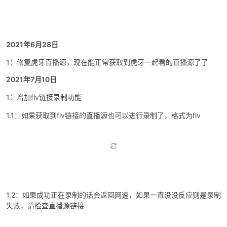
点击录制后会调用【nilaoda】大佬的m3u8项目，当然你也可以复制
链接到目录下的N_m3u8DL自行操作
最后下载的文件会默认保存到目录下的Downloads文件夹，这是下载
的.ts文件，可以自行百度用ffmpeg.exe转换成mp4格式的，.ts文件
是可以直接用PotPlayer打开的