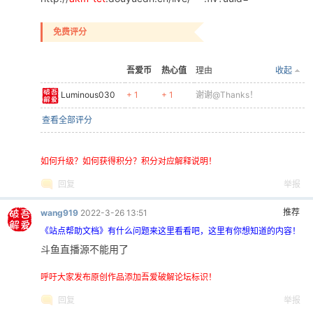
发帖前要善用
【
论坛搜索
】
功能，那里可能会有你要找的答案或者已经有人发布
过相同内容了，请勿重复发帖。
回复
举报
推荐
guzhiya
2021-6-6 19:05
斗鱼的源获取不能播放了 好像地址改了 楼主能想办法不 重
金求
免费评分
吾爱币
热心值
理由
收起
w2567490
+ 1
+ 1
我很赞同！
查看全部评分