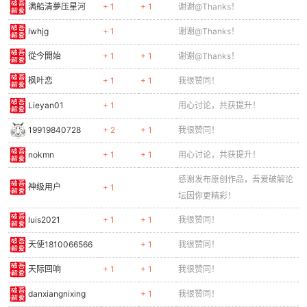
lyslxx
+ 1
+ 1
我很赞同！
xiangen
+ 1
+ 1
我很赞同！
william_peng
+ 1
+ 1
谢谢@Thanks！
Windstormger
+ 1
+ 1
谢谢@Thanks！
夜弦风
+ 1
+ 1
我很赞同！
jrofejvois
+ 1
+ 1
我很赞同！
yujie123
+ 1
谢谢@Thanks！
benas
+ 1
+ 1
我很赞同！
感谢发布原创作品，吾爱破解论
s38qnm
+ 1
+ 1
坛因你更精彩！
1sina
+ 1
+ 1
我很赞同！
很不错的工具，一直在用。全高
SuPer丨豆子
+ 1
+ 1
清画质十分棒！