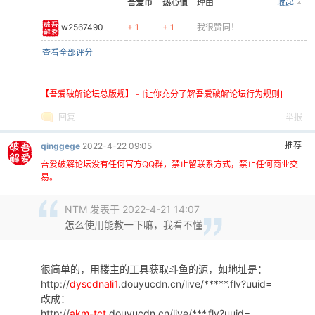
scqq3161221
+ 1
档！
ceg151379
+ 1
+ 1
谢谢@Thanks！
ezhiyuan
+ 1
+ 1
谢谢@Thanks！
苍白之白
+ 1
+ 1
谢谢@Thanks！
RXYZ
+ 1
+ 1
谢谢@Thanks！
小二郎的老二
+ 1
+ 1
我很赞同！
沐亦吾
+ 1
我很赞同！
查看全部评分
本帖被以下淘专辑推荐:
·
兄dei，上车吗？
|
主题: 541, 订阅:
·
精品软件，实用教程。
|
主题: 74, 订
1753
阅: 44
·
精品原创软件专辑
|
主题: 37, 订阅: 10