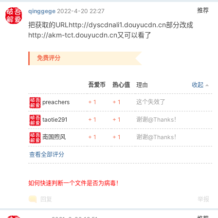
【吾爱破解论坛总版规】 - [让你充分了解吾爱破解论坛行为规则]
回复
举报
推荐
qinggege
2022-4-22 09:05
吾爱破解论坛没有任何官方QQ群，禁止留联系方式，禁止任何商业交
易。
NTM 发表于 2022-4-21 14:07
怎么使用能教一下嘛，我看不懂
很简单的，用楼主的工具获取斗鱼的源，如地址是：
http://
dyscdnali1
.douyucdn.cn/live/*****.flv?uuid=
改成：
http://
akm-tct
.douyucdn.cn/live/***.flv?uuid=
免费评分