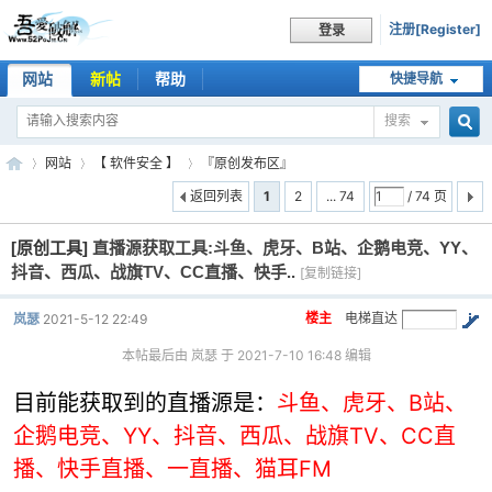
注册[Register]
登录
网站
新帖
帮助
快捷导航
搜索
搜
网站
【 软件安全 】
『原创发布区』
返回列表
1
2
... 74
/ 74 页
[原创工具]
直播源获取工具:斗鱼、虎牙、B站、企鹅电竞、YY、
索
吾
»
›
›
抖音、西瓜、战旗TV、CC直播、快手..
[复制链接]
楼主
电梯直达
岚瑟
2021-5-12 22:49
本帖最后由 岚瑟 于 2021-7-10 16:48 编辑
目前能获取到的直播源是：
斗鱼、虎牙、B站、
企鹅电竞、YY、抖音、西瓜、战旗TV、CC直
播、快手直播、一直播、猫耳FM
爱