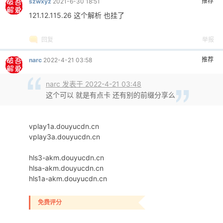
吾爱币
热心值
理由
收起
Luminous030
+ 1
+ 1
谢谢@Thanks！
查看全部评分
如何升级？如何获得积分？积分对应解释说明！
回复
举报
推荐
wang919
2022-3-26 13:51
《站点帮助文档》有什么问题来这里看看吧，这里有你想知道的内容！
斗鱼直播源不能用了
呼吁大家发布原创作品添加吾爱破解论坛标识！
回复
举报
推荐
qinggege
2022-4-20 22:27
把获取的URLhttp://dyscdnali1.douyucdn.cn部分改成
http://akm-tct.douyucdn.cn又可以看了