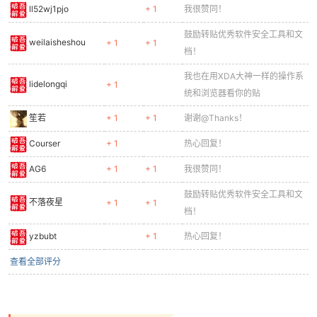
ll52wj1pjo
+ 1
我很赞同！
cn
鼓励转贴优秀软件安全工具和文
weilaisheshou
+ 1
+ 1
档！
我也在用XDA大神一样的操作系
lidelongqi
+ 1
统和浏览器看你的贴
笙若
+ 1
+ 1
谢谢@Thanks！
Courser
+ 1
热心回复！
AG6
+ 1
+ 1
我很赞同！
鼓励转贴优秀软件安全工具和文
不落夜星
+ 1
+ 1
档！
yzbubt
+ 1
热心回复！
查看全部评分