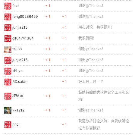
fazl
+ 1
谢谢@Thanks！
feng80236459
+ 1
+ 1
谢谢@Thanks！
po
junjia215
+ 1
用心讨论，共获提升！
q164741384
+ 1
+ 1
我很赞同！
tail88
+ 1
+ 1
谢谢@Thanks！
junjia215
+ 1
+ 1
谢谢@Thanks！
shi_ye
+ 1
+ 1
谢谢@Thanks！
RD.satan
+ 1
好工具，顶一个
jie.
鼓励转贴优秀软件安全工具和文
坎德沃
+ 1
+ 1
档！
kk1212
+ 1
+ 1
谢谢@Thanks！
欢迎分析讨论交流，吾爱破解论
hhcjl
+ 1
坛有你更精彩！