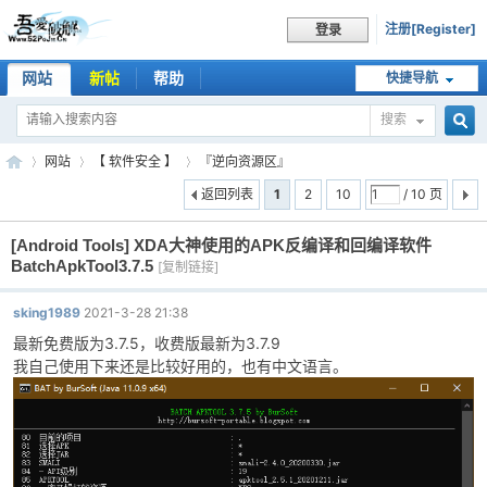
注册[Register]
登录
网站
新帖
帮助
快捷导航
搜索
搜
网站
【 软件安全 】
『逆向资源区』
返回列表
1
2
10
/ 10 页
[Android Tools]
XDA大神使用的APK反编译和回编译软件
索
吾
»
›
›
BatchApkTool3.7.5
[复制链接]
sking1989
2021-3-28 21:38
最新免费版为3.7.5，收费版最新为3.7.9
我自己使用下来还是比较好用的，也有中文语言。
爱