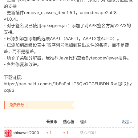
的支持。
- 更新插件remove_classes_dex 1.5.1，unicodecape2utf8
v1.0.4。
- 对于签名现已使用apksigner.jar：添加了对APK签名方案V2-V3的
支持。
- 已添加添加添加的选项AAPT（AAPT1，AAPT2或AUTO）。
-
- 已添加到高级设置中“将序列号添加到输出文件的名称，而不是覆
盖，而不是覆盖。
- 填充了莱顿分解器，我推荐Java代码查看BytecodeViewer插件。
- 各种修复和改进。
下载链接:
https://pan.baidu.com/s/1bEoPoLLT5QvOGGFUBDNIRw 提取码:
xq83
52
免费评分
吾爱币
热心值
理由
收起
chinawolf2000
+ 1
+ 1
热心回复！