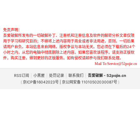
免责声明：
吾爱破解所发布的一切破解补丁、注册机和注册信息及软件的解密分析文章仅限
用于学习和研究目的；不得将上述内容用于商业或者非法用途，否则，一切后果
请用户自负。本站信息来自网络，版权争议与本站无关。您必须在下载后的24个
小时之内，从您的电脑中彻底删除上述内容。如果您喜欢该程序，请支持正版软
件，购买注册，得到更好的正版服务。如有侵权请邮件与我们联系处理。
Mail To:Service@52pojie.cn
RSS订阅
|
小黑屋
|
处罚记录
|
联系我们
|
吾爱破解 - 52pojie.cn
(
京ICP备16042023号 | 京公网安备 11010502030087号
)