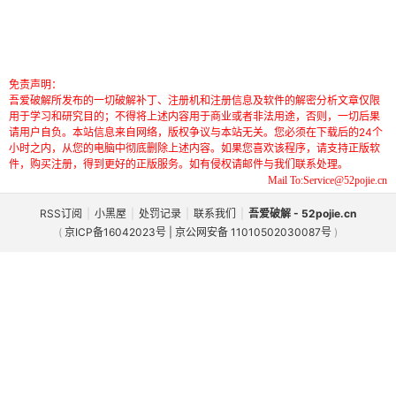
免责声明：
吾爱破解所发布的一切破解补丁、注册机和注册信息及软件的解密分析文章仅限
用于学习和研究目的；不得将上述内容用于商业或者非法用途，否则，一切后果
请用户自负。本站信息来自网络，版权争议与本站无关。您必须在下载后的24个
小时之内，从您的电脑中彻底删除上述内容。如果您喜欢该程序，请支持正版软
件，购买注册，得到更好的正版服务。如有侵权请邮件与我们联系处理。
Mail To:Service@52pojie.cn
RSS订阅
|
小黑屋
|
处罚记录
|
联系我们
|
吾爱破解 - 52pojie.cn
(
京ICP备16042023号 | 京公网安备 11010502030087号
)