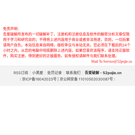
免责声明：
吾爱破解所发布的一切破解补丁、注册机和注册信息及软件的解密分析文章仅限
用于学习和研究目的；不得将上述内容用于商业或者非法用途，否则，一切后果
请用户自负。本站信息来自网络，版权争议与本站无关。您必须在下载后的24个
小时之内，从您的电脑中彻底删除上述内容。如果您喜欢该程序，请支持正版软
件，购买注册，得到更好的正版服务。如有侵权请邮件与我们联系处理。
Mail To:Service@52pojie.cn
RSS订阅
|
小黑屋
|
处罚记录
|
联系我们
|
吾爱破解 - 52pojie.cn
(
京ICP备16042023号 | 京公网安备 11010502030087号
)