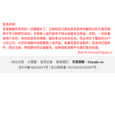
免责声明：
吾爱破解所发布的一切破解补丁、注册机和注册信息及软件的解密分析文章仅限
用于学习和研究目的；不得将上述内容用于商业或者非法用途，否则，一切后果
请用户自负。本站信息来自网络，版权争议与本站无关。您必须在下载后的24个
小时之内，从您的电脑中彻底删除上述内容。如果您喜欢该程序，请支持正版软
件，购买注册，得到更好的正版服务。如有侵权请邮件与我们联系处理。
Mail To:Service@52pojie.cn
RSS订阅
|
小黑屋
|
处罚记录
|
联系我们
|
吾爱破解 - 52pojie.cn
(
京ICP备16042023号 | 京公网安备 11010502030087号
)