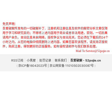
免责声明：
吾爱破解所发布的一切破解补丁、注册机和注册信息及软件的解密分析文章仅限
用于学习和研究目的；不得将上述内容用于商业或者非法用途，否则，一切后果
请用户自负。本站信息来自网络，版权争议与本站无关。您必须在下载后的24个
小时之内，从您的电脑中彻底删除上述内容。如果您喜欢该程序，请支持正版软
件，购买注册，得到更好的正版服务。如有侵权请邮件与我们联系处理。
Mail To:Service@52pojie.cn
RSS订阅
|
小黑屋
|
处罚记录
|
联系我们
|
吾爱破解 - 52pojie.cn
(
京ICP备16042023号 | 京公网安备 11010502030087号
)