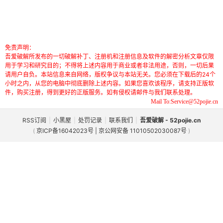
免责声明：
吾爱破解所发布的一切破解补丁、注册机和注册信息及软件的解密分析文章仅限
用于学习和研究目的；不得将上述内容用于商业或者非法用途，否则，一切后果
请用户自负。本站信息来自网络，版权争议与本站无关。您必须在下载后的24个
小时之内，从您的电脑中彻底删除上述内容。如果您喜欢该程序，请支持正版软
件，购买注册，得到更好的正版服务。如有侵权请邮件与我们联系处理。
Mail To:Service@52pojie.cn
RSS订阅
|
小黑屋
|
处罚记录
|
联系我们
|
吾爱破解 - 52pojie.cn
(
京ICP备16042023号 | 京公网安备 11010502030087号
)