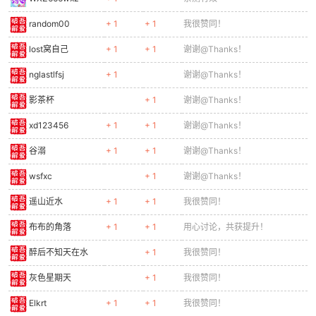
random00
+ 1
+ 1
我很赞同！
lost窝自己
+ 1
+ 1
谢谢@Thanks！
nglastlfsj
+ 1
谢谢@Thanks！
影茶杯
+ 1
谢谢@Thanks！
xd123456
+ 1
+ 1
谢谢@Thanks！
谷溺
+ 1
+ 1
谢谢@Thanks！
wsfxc
+ 1
谢谢@Thanks！
遥山近水
+ 1
+ 1
我很赞同！
布布的角落
+ 1
+ 1
用心讨论，共获提升！
醉后不知天在水
+ 1
我很赞同！
灰色星期天
+ 1
我很赞同！
Elkrt
+ 1
+ 1
我很赞同！