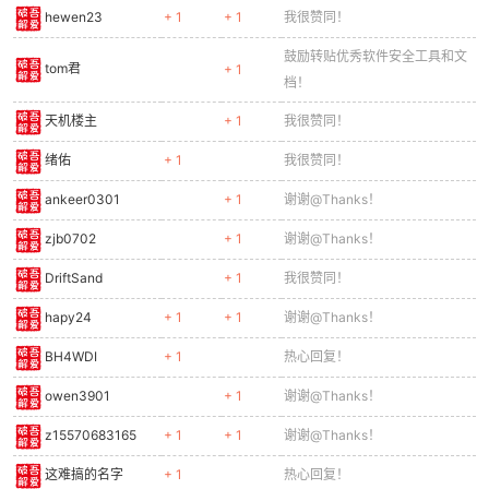
hewen23
+ 1
+ 1
我很赞同！
cn
鼓励转贴优秀软件安全工具和文
tom君
+ 1
档！
天机楼主
+ 1
我很赞同！
绪佑
+ 1
我很赞同！
ankeer0301
+ 1
谢谢@Thanks！
zjb0702
+ 1
谢谢@Thanks！
DriftSand
+ 1
我很赞同！
hapy24
+ 1
+ 1
谢谢@Thanks！
BH4WDI
+ 1
热心回复！
owen3901
+ 1
谢谢@Thanks！
z15570683165
+ 1
+ 1
谢谢@Thanks！
这难搞的名字
+ 1
热心回复！