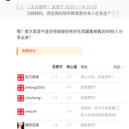
丿大众偶吧丶 发表于 2020-7-14 23:19
刀网转的。而且我的软件群里面也有人在发这个
哦？那大家是不是还得谢谢你有好东西藏着掖着还BB别人分
享出来？
免费评分
吾爱币
热心值
理由
收起
百万英镑
+ 1
+ 1
用心讨论，共获提升！
jinfeng2000
+ 1
我很赞同！
chicheng~
+ 1
+ 1
我很赞同！
说的好，你不分享就算了，
weizxh
+ 1
别人分享你还在那里BB
柳碎花殇
+ 2
+ 1
我很赞同！