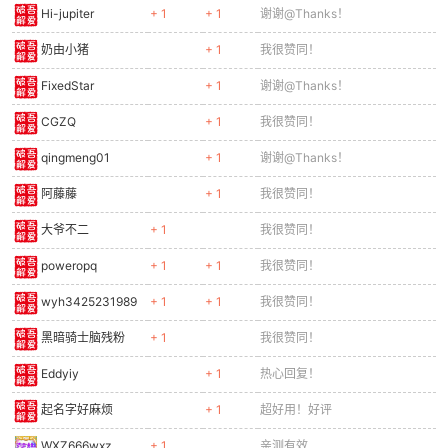
Hi-jupiter
+ 1
+ 1
谢谢@Thanks！
奶由小猪
+ 1
我很赞同！
FixedStar
+ 1
谢谢@Thanks！
CGZQ
+ 1
我很赞同！
qingmeng01
+ 1
谢谢@Thanks！
阿藤藤
+ 1
我很赞同！
大爷不二
+ 1
我很赞同！
poweropq
+ 1
+ 1
我很赞同！
wyh3425231989
+ 1
+ 1
我很赞同！
黑暗骑士脑残粉
+ 1
我很赞同！
Eddyiy
+ 1
热心回复！
起名字好麻烦
+ 1
超好用！好评
WXZ666wxz
+ 1
亲测有效