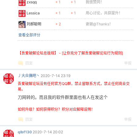
zxsqq
+ 1
+ 1
我很赞同！
Lessica
+ 1
+ 1
用心讨论，共获提升！
刘郝聪明
+ 2
谢谢@Thanks！
查看全部评分
【吾爱破解论坛总版规】 - [让你充分了解吾爱破解论坛行为规则]
回复
举报
丿大众偶吧丶
2020-7-14 23:19
吾爱破解论坛没有任何官方QQ群，禁止留联系方式，禁止任何商业交
易。
刀网转的。而且我的软件群里面也有人在发这个
如何升级？如何获得积分？积分对应解释说明！
回复
举报
qlbf130
2020-7-14 20:02