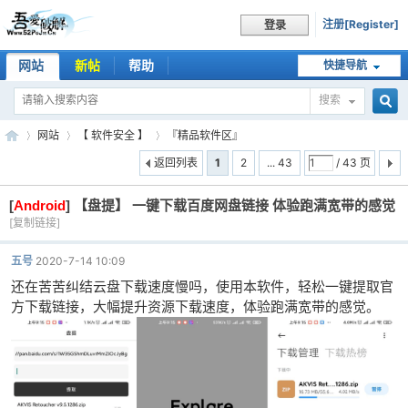
注册[Register]
登录
网站
新帖
帮助
快捷导航
搜索
搜
网站
【 软件安全 】
『精品软件区』
返回列表
1
2
... 43
/ 43 页
[
Android
]
【盘提】 一键下载百度网盘链接 体验跑满宽带的感觉
索
吾
»
›
›
[复制链接]
五号
2020-7-14 10:09
还在苦苦纠结云盘下载速度慢吗，使用本软件，轻松一键提取官
方下载链接，大幅提升资源下载速度，体验跑满宽带的感觉。
爱