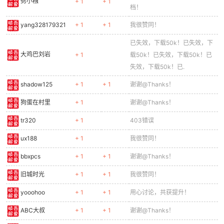
劈小糨
+ 1
+ 1
档！
yang328179321
+ 1
+ 1
我很赞同！
已失效，下载50k！已失效，下
大鸡巴刘岩
+ 1
载50k！已失效，下载50k！已
失效，下载50k！已.
-
shadow125
+ 1
+ 1
谢谢@Thanks！
狗蛋在村里
+ 1
谢谢@Thanks！
tr320
+ 1
403错误
ux188
+ 1
我很赞同！
bbxpcs
+ 1
+ 1
谢谢@Thanks！
52
旧城时光
+ 1
+ 1
我很赞同！
yooohoo
+ 1
+ 1
用心讨论，共获提升！
ABC大叔
+ 1
+ 1
谢谢@Thanks！