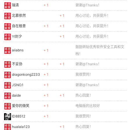
瑞清
+ 1
谢谢@Thanks！
北慕依然
+ 1
用心讨论，共获提升！
自在極意
+ 1
+ 1
用心讨论，共获提升！
YI封夕
+ 1
用心讨论，共获提升！
鼓励转贴优秀软件安全工具和文
aiiabns
+ 1
档！
不妥协
+ 1
+ 1
谢谢@Thanks！
dragonkong2233
+ 1
我很赞同！
JSNO.1
+ 1
谢谢@Thanks！
daide
+ 1
+ 1
热心回复！
爱你的微笑
+ 1
电脑版的比较好
ID88512
+ 1
我很赞同！
hualala123
+ 1
热心回复！