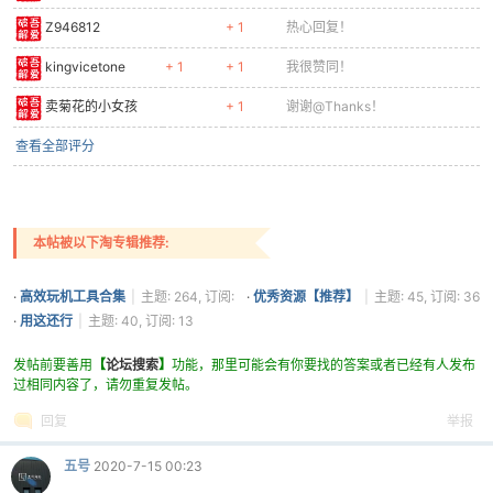
Z946812
+ 1
热心回复！
kingvicetone
+ 1
+ 1
我很赞同！
卖菊花的小女孩
+ 1
谢谢@Thanks！
查看全部评分
本帖被以下淘专辑推荐:
·
高效玩机工具合集
|
主题: 264, 订阅:
·
优秀资源【推荐】
|
主题: 45, 订阅: 36
467
·
用这还行
|
主题: 40, 订阅: 13
发帖前要善用
【
论坛搜索
】
功能，那里可能会有你要找的答案或者已经有人发布
过相同内容了，请勿重复发帖。
回复
举报
五号
2020-7-15 00:23