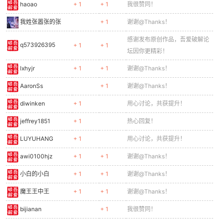
haoao
+ 1
+ 1
我很赞同！
我姓张嚣张的张
+ 1
谢谢@Thanks！
感谢发布原创作品，吾爱破解论
po
q573926395
+ 1
+ 1
坛因你更精彩！
lxhyjr
+ 1
+ 1
谢谢@Thanks！
AaronSs
+ 1
谢谢@Thanks！
diwinken
+ 1
用心讨论，共获提升！
jeffrey1851
+ 1
热心回复！
LUYUHANG
+ 1
用心讨论，共获提升！
jie.
awi0100hjz
+ 1
+ 1
谢谢@Thanks！
小白的小白
+ 1
+ 1
谢谢@Thanks！
魔王王中王
+ 1
+ 1
谢谢@Thanks！
bijianan
+ 1
我很赞同！