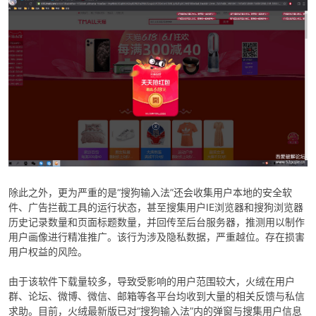
po
除此之外，更为严重的是“搜狗输入法”还会收集用户本地的安全软
jie.
件、广告拦截工具的运行状态，甚至搜集用户IE浏览器和搜狗浏览器
历史记录数量和页面标题数量，并回传至后台服务器，推测用以制作
用户画像进行精准推广。该行为涉及隐私数据，严重越位。存在损害
用户权益的风险。
由于该软件下载量较多，导致受影响的用户范围较大，火绒在用户
群、论坛、微博、微信、邮箱等各平台均收到大量的相关反馈与私信
求助。目前，火绒最新版已对“搜狗输入法”内的弹窗与搜集用户信息