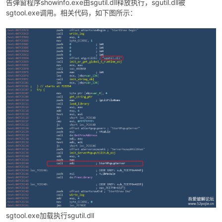
告弹窗程序showinfo.exe由sgutil.dll释放执行，sgutil.dll被
sgtool.exe调用。相关代码，如下图所示：
sgtool.exe加载执行sgutil.dll