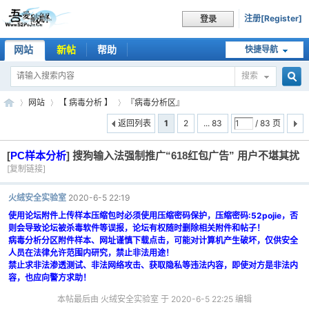
注册[Register]
登录
网站
新帖
帮助
快捷导航
搜索
搜
网站
【 病毒分析 】
『病毒分析区』
返回列表
1
2
... 83
/ 83 页
[
PC样本分析
]
搜狗输入法强制推广“618红包广告” 用户不堪其扰
索
吾
»
›
›
[复制链接]
火绒安全实验室
2020-6-5 22:19
使用论坛附件上传样本压缩包时必须使用压缩密码保护，压缩密码:52pojie，否
则会导致论坛被杀毒软件等误报，论坛有权随时删除相关附件和帖子！
病毒分析分区附件样本、网址谨慎下载点击，可能对计算机产生破坏，仅供安全
人员在法律允许范围内研究，禁止非法用途！
禁止求非法渗透测试、非法网络攻击、获取隐私等违法内容，即使对方是非法内
容，也应向警方求助！
爱
本帖最后由 火绒安全实验室 于 2020-6-5 22:25 编辑