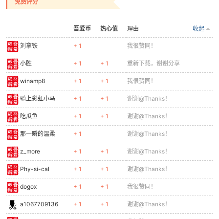
免费评分
cn
吾爱币
热心值
理由
收起
刘拿铁
+ 1
我很赞同！
小胜
+ 1
+ 1
重新下载，谢谢分享
winamp8
+ 1
+ 1
我很赞同！
骑上彩虹小马
+ 1
+ 1
谢谢@Thanks！
吃瓜鱼
+ 1
+ 1
谢谢@Thanks！
那一瞬的温柔
+ 1
谢谢@Thanks！
z_more
+ 1
+ 1
谢谢@Thanks！
Phy-si-cal
+ 1
+ 1
谢谢@Thanks！
dogox
+ 1
+ 1
我很赞同！
a1067709136
+ 1
+ 1
谢谢@Thanks！