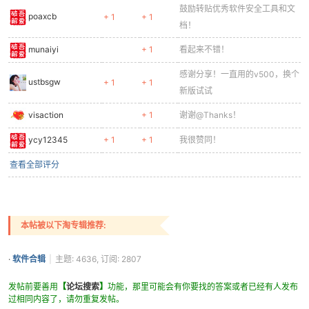
鼓励转贴优秀软件安全工具和文
poaxcb
+ 1
+ 1
档！
munaiyi
+ 1
看起来不错！
感谢分享！一直用的v500，换个
ustbsgw
+ 1
+ 1
新版试试
visaction
+ 1
谢谢@Thanks！
ycy12345
+ 1
+ 1
我很赞同！
查看全部评分
本帖被以下淘专辑推荐:
·
软件合辑
|
主题: 4636, 订阅: 2807
发帖前要善用
【
论坛搜索
】
功能，那里可能会有你要找的答案或者已经有人发布
过相同内容了，请勿重复发帖。