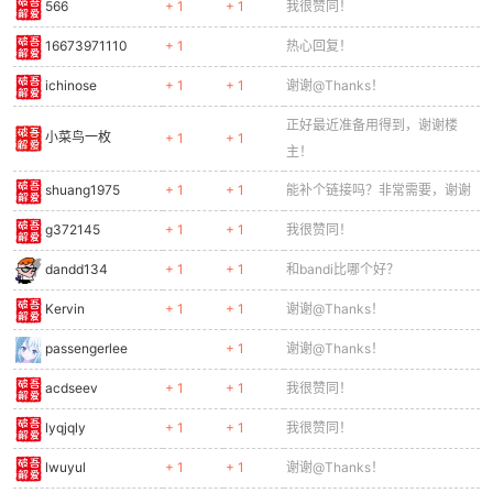
566
+ 1
+ 1
我很赞同！
16673971110
+ 1
热心回复！
ichinose
+ 1
+ 1
谢谢@Thanks！
正好最近准备用得到，谢谢楼
小菜鸟一枚
+ 1
+ 1
主！
shuang1975
+ 1
+ 1
能补个链接吗？非常需要，谢谢
g372145
+ 1
+ 1
我很赞同！
dandd134
+ 1
+ 1
和bandi比哪个好？
Kervin
+ 1
+ 1
谢谢@Thanks！
passengerlee
+ 1
谢谢@Thanks！
acdseev
+ 1
+ 1
我很赞同！
lyqjqly
+ 1
+ 1
我很赞同！
lwuyul
+ 1
+ 1
谢谢@Thanks！