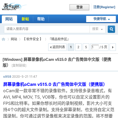
注册[Register]
登录
网站
新帖
帮助
快捷导航
搜索
搜
网站
【 软件安全 】
『精品软件区』
返回列表
1
2
5
/ 5 页
[Windows]
屏幕录像机oCam v515.0 去广告简体中文版（便携
索
吾
»
›
›
版）
[复制链接]
s958
2020-5-21 11:47
屏幕录像机oCam v515.0 去广告简体中文版（便携版）
oCam是一款非常不错的录像软件。支持很多录音格式，有
AVI, MP4, MOV, TS, VOB等，你也可以自定义设置影片的
FPS和比特率。如果你想长时间的录制视频，影片大小可支
持4个G的超大文件录制。支持全屏幕录制，也支持自定义范
爱
围录制，你可通过调节录像框来决定录像的范围，将不想要