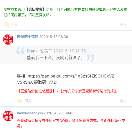
发帖前要善用
【
论坛搜索
】
功能，那里可能会有你要找的答案或者已经有人发布
过相同内容了，请勿重复发帖。
回复
举报
嘚瑟的小情绪
2020-5-18 08:39
Blank· 发表于 2020-5-17 21:35
破
能转我一下么，没刷到就没了。
链接: https://pan.baidu.com/s/1n3zsSfZiSOHCxVZ-
V5RShA 提取码: 7721
【吾爱破解论坛总版规】 - [让你充分了解吾爱破解论坛行为规则]
回复
举报
weixuezangxin
2020-4-28 04:49
解
吾爱破解论坛没有任何官方QQ群，禁止留联系方式，禁止任何商业交
易。