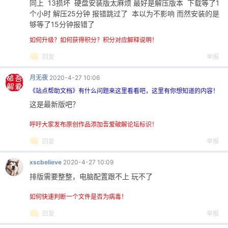
同上 13损坏 硬盘安装版太麻烦 最好是解压版本 下载等了1
个小时 解压25分钟 报错跳过了 本以为不影响 而然安装的是
够等了15分钟报错了
如何升级？如何获得积分？积分对应解释说明！
回复
举报
-
月无夜
2020-4-27 10:06
《站点帮助文档》有什么问题来这里看看吧，这里有你想知道的内容！
这是最新版吧？
呼吁大家发布原创作品添加吾爱破解论坛标识！
回复
举报
xscbelieve
2020-4-27 10:09
52
排版需要整整，电脑配置跟不上 玩不了
如何快速判断一个文件是否为病毒！
回复
举报