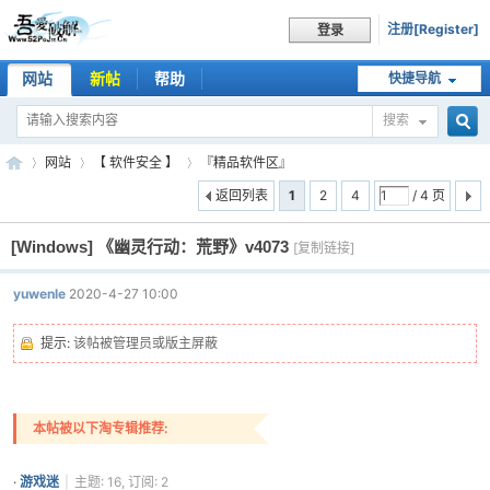
注册[Register]
登录
网站
新帖
帮助
快捷导航
搜索
搜
网站
【 软件安全 】
『精品软件区』
返回列表
1
2
4
/ 4 页
[Windows]
《幽灵行动：荒野》v4073
索
[复制链接]
吾
»
›
›
头
yuwenle
2020-4-27 10:00
像
被
提示:
该帖被管理员或版主屏蔽
屏
蔽
本帖被以下淘专辑推荐:
爱
·
游戏迷
|
主题: 16, 订阅: 2