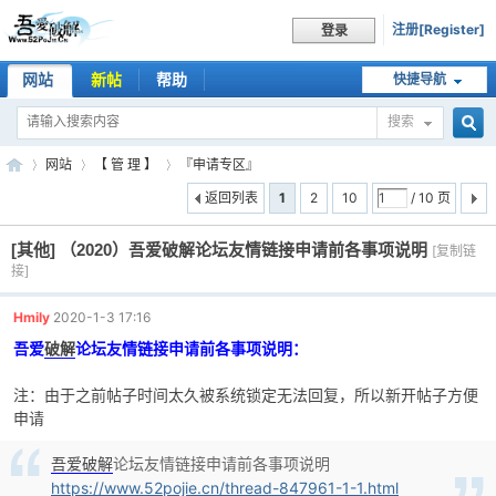
注册[Register]
登录
网站
新帖
帮助
快捷导航
搜索
搜
网站
【 管 理 】
『申请专区』
返回列表
1
2
10
/ 10 页
[其他]
（2020）吾爱破解论坛友情链接申请前各事项说明
索
[复制链
吾
»
›
›
接]
Hmily
2020-1-3 17:16
吾爱
破解
论坛友情链接申请前各事项说明：
注：由于之前帖子时间太久被系统锁定无法回复，所以新开帖子方便
申请
吾爱破解
论坛友情链接申请前各事项说明
爱
https://www.52pojie.cn/thread-847961-1-1.html