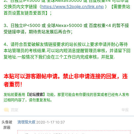
2、日独立IP≥5000 或 全球Alexa≤50000 或 百度权重≥4 可以申请
交换页内文字链接（
https://www.52pojie.cn/link.php
）【需要贵站
首页设置友链吾爱首页】；
3、日独立IP<5000 或 全球Alexa>50000 或 百度权重<4 的暂不接
受链接申请，期待贵站发展后再合作；
4、请符合吾爱破解友情链接要求的站长按以上要求申请并耐心等待
本站管理员的考核结果.可以站内短消息提醒管理员审核，并请留下回
复地址.一般情况下我们会在三个工作日内完成审核，并批复.
本贴可以游客跟帖申请。禁止非申请连接的回复，违
者重罚！
发帖前要善用
【
论坛搜索
】
功能，那里可能会有你要找的答案或者已经有人发布
过相同内容了，请勿重复发帖。
回复
举报
头像被
流氓馆大叔
2020-1-17 10:37
屏蔽