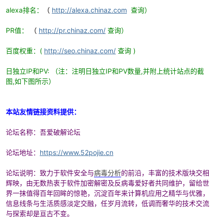
alexa排名：
（
http://alexa.chinaz.com
查询）
PR值：
（
http://pr.chinaz.com/
查询）
po
百度权重：(
http://seo.chinaz.com/
查询 )
日独立IP和PV: （注：注明日独立IP和PV数量,并附上统计站点的截
图,如下图所示）
本站友情链接资料提供：
论坛名称：吾爱破解论坛
jie.
论坛地址：
https://www.52pojie.cn
论坛说明：致力于软件安全与
病毒分析
的前沿，丰富的技术版块交相
辉映，由无数热衷于软件加密解密及反病毒爱好者共同维护，留给世
界一抹值得百年回眸的惊艳，沉淀百年来计算机应用之精华与优雅，
信息线条与生活质感淡定交融，任岁月流转，低调而奢华的技术交流
与探索却是亘古不变。