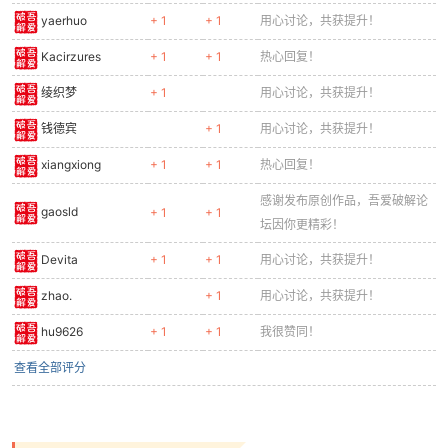
yaerhuo
+ 1
+ 1
用心讨论，共获提升！
Kacirzures
+ 1
+ 1
热心回复！
绫织梦
+ 1
用心讨论，共获提升！
钱德宾
+ 1
用心讨论，共获提升！
xiangxiong
+ 1
+ 1
热心回复！
感谢发布原创作品，吾爱破解论
gaosld
+ 1
+ 1
坛因你更精彩！
Devita
+ 1
+ 1
用心讨论，共获提升！
zhao.
+ 1
用心讨论，共获提升！
hu9626
+ 1
+ 1
我很赞同！
查看全部评分