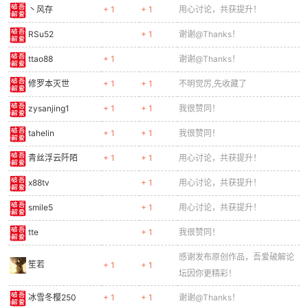
丶风存
+ 1
+ 1
用心讨论，共获提升！
RSu52
+ 1
谢谢@Thanks！
ttao88
+ 1
谢谢@Thanks！
修罗本灭世
+ 1
+ 1
不明觉厉,先收藏了
zysanjing1
+ 1
+ 1
我很赞同！
tahelin
+ 1
+ 1
我很赞同！
青丝浮云阡陌
+ 1
+ 1
用心讨论，共获提升！
x88tv
+ 1
用心讨论，共获提升！
smile5
+ 1
用心讨论，共获提升！
tte
+ 1
我很赞同！
感谢发布原创作品，吾爱破解论
笙若
+ 1
+ 1
坛因你更精彩！
冰雪冬樱250
+ 1
+ 1
谢谢@Thanks！