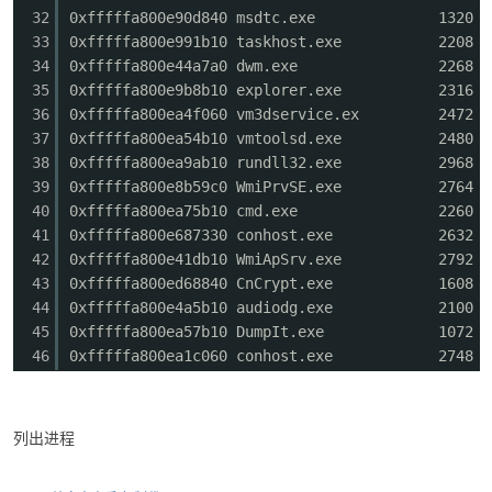
32
0xfffffa800e90d840 msdtc.
33
0xfffffa800e991b10 taskhos
cn
34
0xfffffa800e44a7a0 dwm.e
35
0xfffffa800e9b8b10 explorer
36
0xfffffa800ea4f060 vm3dserv
37
0xfffffa800ea54b10 vmtools
38
0xfffffa800ea9ab10 rundll3
39
0xfffffa800e8b59c0 WmiPrvS
40
0xfffffa800ea75b10 cmd.e
41
0xfffffa800e687330 conhos
42
0xfffffa800e41db10 WmiApSr
43
0xfffffa800ed68840 CnCrypt
44
0xfffffa800e4a5b10 audiodg
45
0xfffffa800ea57b10 DumpIt
46
0xfffffa800ea1c060 conhost.exe 27
列出进程