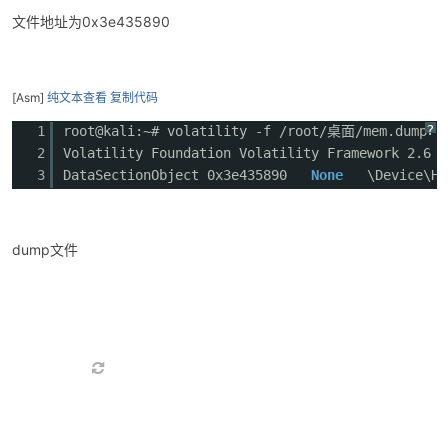
文件地址为0x3e435890
[Asm]
纯文本查看
复制代码
?
1
root@kali:~# volatility -f /root/桌面/mem.dump --
2
Volatility Foundation Volatility Framework 2.6
3
DataSectionObject 0x3e435890
None
\Device\Ha
dump文件