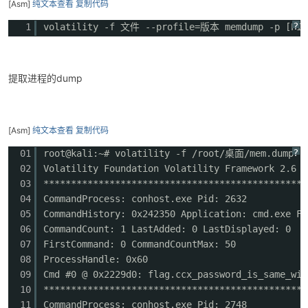
[Asm]
纯文本查看
复制代码
?
1
volatility -f 文件 --profile=版本 memdump -p 
提取进程的dump
[Asm]
纯文本查看
复制代码
?
01
root@kali:~# volatility -f /root/桌面/mem.dump --
02
Volatility Foundation Volatility Framework 2.6
03
************************************************
04
CommandProcess: conhost.exe Pid: 2632
05
CommandHistory: 0x242350 Application: cmd.exe Fl
06
CommandCount: 1 LastAdded: 0 LastDisplayed: 0
07
FirstCommand: 0 CommandCountMax: 50
08
ProcessHandle: 0x60
09
Cmd #0 @ 0x2229d0: flag.ccx_password_is_same_wit
10
************************************************
11
CommandProcess: conhost.exe Pid: 2748