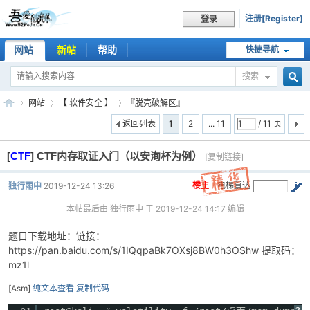
注册[Register]
登录
网站
新帖
帮助
快捷导航
搜索
搜
网站
【 软件安全 】
『脱壳破解区』
返回列表
1
2
... 11
/ 11 页
[
CTF
]
CTF内存取证入门（以安洵杯为例）
索
[复制链接]
吾
»
›
›
楼主
电梯直达
独行雨中
2019-12-24 13:26
本帖最后由 独行雨中 于 2019-12-24 14:17 编辑
题目下载地址：链接：
https://pan.baidu.com/s/1IQqpaBk7OXsj8BW0h3OShw 提取码：
mz1l
[Asm]
纯文本查看
复制代码
爱