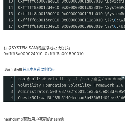
13
0xfffff8a0007ae010 0x000000001d867010 \Device\Ha
14
0xfffff8a0012d4010 0x000000001c938010 \SystemRoo
15
0xfffff8a001590010 0x000000001151a010 \SystemRoo
16
0xfffff8a0015ca010 0x00000000111a3010 \??\
C
:\Win
17
0xfffff8a001c34010 0x0000000039803010 \??\
C
:\Use
获取SYSTEM SAM的虚拟地址 分别为
0xfffff8a000024010 0xfffff8a001590010
[Bash shell]
纯文本查看
复制代码
?
1
root@kali:~
# volatility -f /root/桌面/mem.dump --
2
Volatility Foundation Volatility Framework 2.6
3
Administrator:500:6377a2fdb0151e35b75e0c8d76954a
4
Guest:501:aad3b435b51404eeaad3b435b51404ee:31d6c
hashdump获取用户密码的hash值