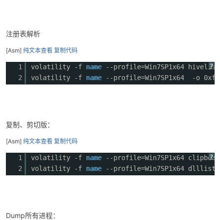
注册表解析
[Asm]
纯文本查看
复制代码
?
1
volatility -f
name
--profile=Win7SP1x64 hivelist
2
volatility -f
name
--profile=Win7SP1x64 -o 0xff
复制、剪切版：
[Asm]
纯文本查看
复制代码
?
1
volatility -f
name
--profile=Win7SP1x64 clipboar
2
volatility -f
name
--profile=Win7SP1x64 dlllist 
Dump所有进程：