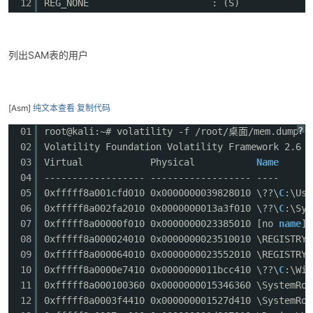
12
REG_NONE : (S)
列出SAM表的用户
[Asm]
纯文本查看
复制代码
?
01
root@kali:~# volatility -f /root/桌面/mem.dump -
02
Volatility Foundation Volatility Framework 2.6
03
Virtual Physical
Name
04
------------------ ------------------ ----
05
0xfffff8a001cfd010 0x0000000039828010 \??\
C
:\Use
06
0xfffff8a002fa2010 0x0000000013a3f010 \??\
C
:\Sys
07
0xfffff8a00000f010 0x0000000023385010 [no
name
]
08
0xfffff8a000024010 0x0000000023510010 \REGISTRY\
09
0xfffff8a000064010 0x0000000023552010 \REGISTRY\
10
0xfffff8a0000e7410 0x0000000011bcc410 \??\
C
:\Win
11
0xfffff8a000100360 0x0000000015346360 \SystemRoo
12
0xfffff8a0003f4410 0x000000001527d410 \SystemRoo