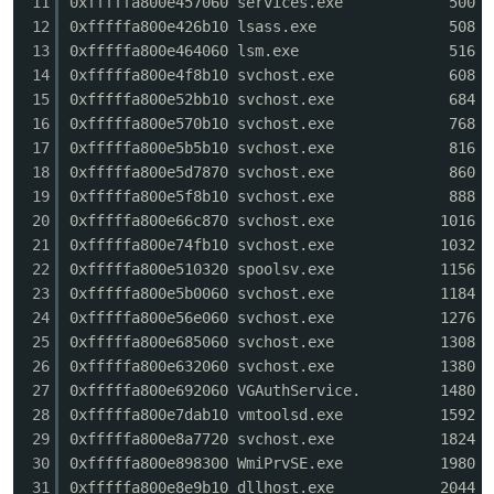
11
0xfffffa800e457060 service
12
0xfffffa800e426b10 lsass.
13
0xfffffa800e464060 lsm.e
14
0xfffffa800e4f8b10 svchost
po
15
0xfffffa800e52bb10 svchos
16
0xfffffa800e570b10 svchost
17
0xfffffa800e5b5b10 svchost
18
0xfffffa800e5d7870 svchost
19
0xfffffa800e5f8b10 svchost
20
0xfffffa800e66c870 svchost
21
0xfffffa800e74fb10 svchost
22
0xfffffa800e510320 spoolsv
23
0xfffffa800e5b0060 svchost
24
0xfffffa800e56e060 svchost
jie.
25
0xfffffa800e685060 svchost
26
0xfffffa800e632060 svchost
27
0xfffffa800e692060 VGAuthS
28
0xfffffa800e7dab10 vmtools
29
0xfffffa800e8a7720 svchos
30
0xfffffa800e898300 WmiPrvS
31
0xfffffa800e8e9b10 dllhost