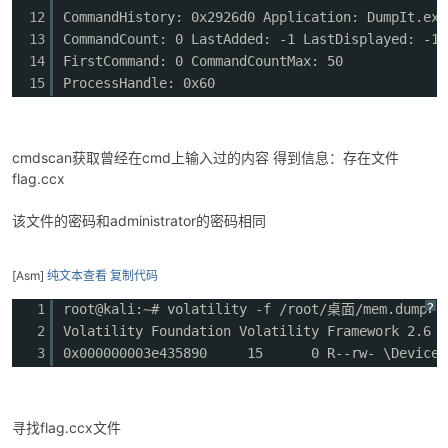
12
CommandHistory: 0x2926d0 Application: DumpIt.exe
13
CommandCount: 0 LastAdded: -1 LastDisplayed: -1
14
FirstCommand: 0 CommandCountMax: 50
15
ProcessHandle: 0x60
cmdscan获取曾经在cmd上输入过的内容 得到信息：存在文件
flag.ccx
该文件的密码和administrator的密码相同
[Asm]
纯文本查看
复制代码
?
1
root@kali:~# volatility -f /root/桌面/mem.dump --
2
Volatility Foundation Volatility Framework 2.6
3
0x000000003e435890 15 0 R--rw- \Device\Hard
寻找flag.ccx文件