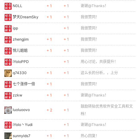
N0LL
+ 1
+ 1
谢谢@Thanks！
梦天DreamSky
+ 1
+ 1
我很赞同！
ipp
+ 1
我很赞同！
zhengjim
+ 1
+ 1
我很赞同！
悦儿姐姐
+ 1
+ 1
我很赞同！
iYoloPPD
+ 1
用心讨论，共获提升！
q74330
+ 1
+ 1
这么长的分析，，上分
七个涨停一倍
+ 1
我很赞同！
zzkw
+ 1
+ 1
谢谢@Thanks！
鼓励转贴优秀软件安全工具和文
luoluoovo
+ 2
+ 1
档！
iYolo丶Yudi
+ 1
谢谢@Thanks！
sunnylds7
+ 1
+ 1
热心回复！