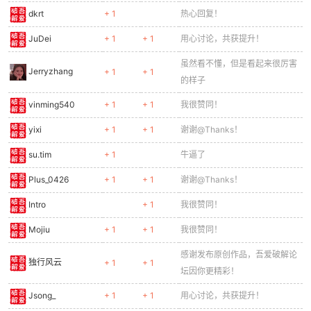
dkrt
+ 1
热心回复！
JuDei
+ 1
+ 1
用心讨论，共获提升！
虽然看不懂，但是看起来很厉害
Jerryzhang
+ 1
+ 1
的样子
vinming540
+ 1
+ 1
我很赞同！
yixi
+ 1
+ 1
谢谢@Thanks！
su.tim
+ 1
牛逼了
Plus_0426
+ 1
+ 1
谢谢@Thanks！
Intro
+ 1
我很赞同！
Mojiu
+ 1
+ 1
我很赞同！
感谢发布原创作品，吾爱破解论
独行风云
+ 1
+ 1
坛因你更精彩！
Jsong_
+ 1
+ 1
用心讨论，共获提升！