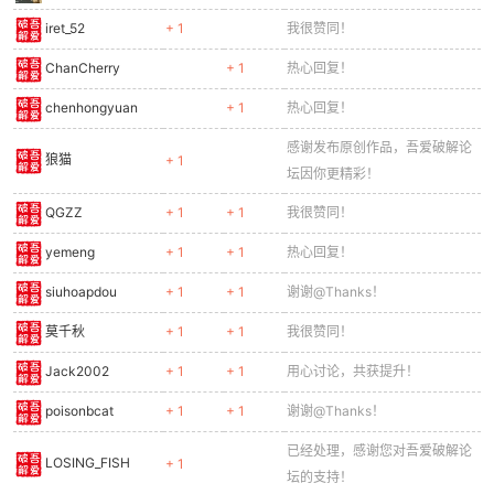
iret_52
+ 1
我很赞同！
ChanCherry
+ 1
热心回复！
chenhongyuan
+ 1
热心回复！
感谢发布原创作品，吾爱破解论
狼猫
+ 1
坛因你更精彩！
QGZZ
+ 1
+ 1
我很赞同！
yemeng
+ 1
+ 1
热心回复！
siuhoapdou
+ 1
+ 1
谢谢@Thanks！
莫千秋
+ 1
+ 1
我很赞同！
Jack2002
+ 1
+ 1
用心讨论，共获提升！
poisonbcat
+ 1
+ 1
谢谢@Thanks！
已经处理，感谢您对吾爱破解论
LOSING_FISH
+ 1
坛的支持！