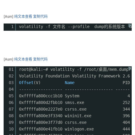
[Asm]
纯文本查看
复制代码
?
1
volatility -f 文件名 --profile dump的系统版本 
-
[Asm]
纯文本查看
复制代码
?
01
root@kali:~# volatility -f /root/桌面/mem.dump --
02
Volatility Foundation Volatility Framework 2.6
03
Offset
(V)
Name
PI
04
------------------ -------------------- ------ -
05
0xfffffa800ccc1b10 Syste
52
06
0xfffffa800d2fbb10 smss.e
07
0xfffffa800e2227e0 csrss.
08
0xfffffa800e3f3340 winini
09
0xfffffa800e3f77d0 csrss.
10
0xfffffa800e41fb10 winlogo