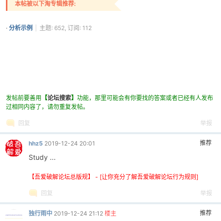
本帖被以下淘专辑推荐:
·
分析示例
|
主题: 652, 订阅: 112
发帖前要善用
【
论坛搜索
】
功能，那里可能会有你要找的答案或者已经有人发布
过相同内容了，请勿重复发帖。
回复
举报
推荐
hhz5
2019-12-24 20:01
Study ...
【吾爱破解论坛总版规】 - [让你充分了解吾爱破解论坛行为规则]
回复
举报
推荐
独行雨中
2019-12-24 21:12
楼主