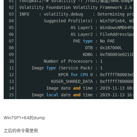
?
01
root@kali:~# volatility -f /root/桌面/mem.dump
02
Volatility Foundation Volatility Framework 2.6
03
INFO : volatility.debug : Determining profil
04
Suggested Profile(s) : Win7SP1x64, Win
05
AS Layer1 : WindowsAMD64Pag
06
AS Layer2 : FileAddressSpa
07
PAE
type
: No PAE
08
DTB : 0x187000L
09
KDBG : 0xf80003e02110L
破
10
Number of Processors : 1
11
Image
Type
(Service Pack) : 1
12
KPCR
for
CPU
0 : 0xfffff80003e03
13
KUSER_SHARED_DATA : 0xfffff78000000
14
Image date
and
time : 2019-11-13 08:3
15
Image
local
date
and
time : 2019-11-13 16:3
Win7SP1x64的dump
解
之后的命令需使用