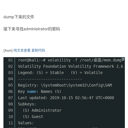
dump下来的文件
接下来寻找administrator的密码
[Asm]
纯文本查看
复制代码
?
01
root@kali:~# volatility -f /root/桌面/mem.dump -
02
Volatility Foundation Volatility Framework 2.6
03
Legend: (S) = Stable (V) = Volatile
04
----------------------------
05
Registry: \SystemRoot\System32\Config\SAM
06
Key
name
: Names (S)
07
Last updated: 2019-10-15 02:56:47 UTC+0000
08
Subkeys:
09
(S) Administrator
10
(S) Guest
11
Values: