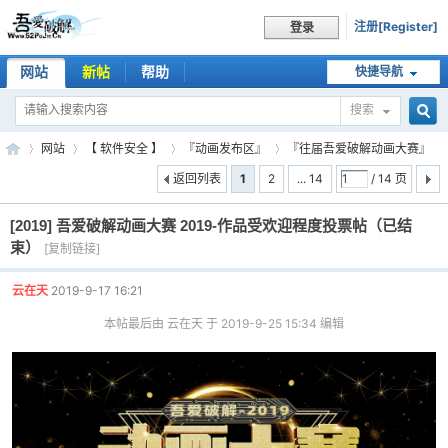
注册[Register]
登录
网站
新帖
帮助
快捷导航
搜索
搜
网站
【 软件安全 】
『动画发布区』
『往届吾爱破解动画大赛』
返回列表
1
2
... 14
/ 14 页
[2019]
吾爱破解动画大赛 2019-作品受欢迎程度投票帖（已结
索
吾
»
›
›
›
束）
[复制链接]
云在天
2019-9-17 16:21
本帖最后由 云在天 于 2019-9-25 15:34 编辑
爱