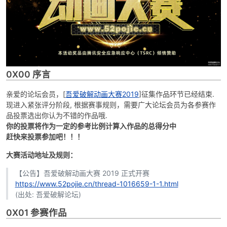
0X00 序言
亲爱的论坛会员，[
吾爱破解动画大赛2019
]征集作品环节已经结束.
破
现进入紧张评分阶段, 根据赛事规则，需要广大论坛会员为各参赛作
品投票选出你认为不错的作品哦.
你的投票将作为一定的参考比例计算入作品的总得分中
赶快来投票参加吧！！！
大赛活动地址及规则：
【公告】吾爱破解动画大赛 2019 正式开赛
https://www.52pojie.cn/thread-1016659-1-1.html
(出处: 吾爱破解论坛)
解
0X01 参赛作品