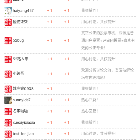
haiyang457
+ 1
+ 1
我很赞同！
怪物柒柒
+ 1
+ 1
用心讨论，共获提升！
真正公正的投票审核，应该是普
52bug
+ 1
+ 1
通用户投票+评审团投票=真实有
效的公正专业！.
52路人甲
+ 1
+ 1
用心讨论，共获提升！
欢迎分析讨论交流，吾爱破解论
小破吾
+ 1
+ 1
坛有你更精彩！
姚啊姚0908
+ 1
我很赞同！
sunnylds7
+ 1
+ 1
热心回复！
名字啪啪
+ 1
+ 1
热心回复！
xuexiyixiaxia
+ 1
+ 1
我很赞同！
test_for_jiao
+ 1
+ 1
用心讨论，共获提升！