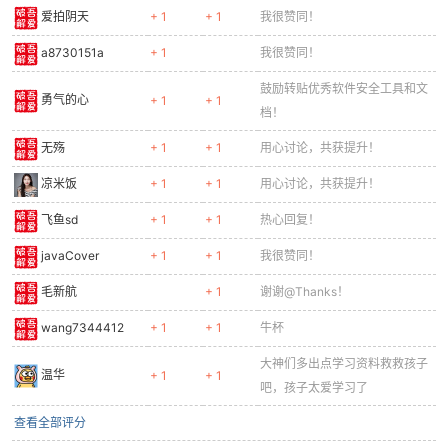
爱拍阴天
+ 1
+ 1
我很赞同！
a8730151a
+ 1
我很赞同！
鼓励转贴优秀软件安全工具和文
勇气的心
+ 1
+ 1
档！
无殇
+ 1
+ 1
用心讨论，共获提升！
凉米饭
+ 1
+ 1
用心讨论，共获提升！
飞鱼sd
+ 1
+ 1
热心回复！
javaCover
+ 1
+ 1
我很赞同！
毛新航
+ 1
谢谢@Thanks！
wang7344412
+ 1
+ 1
牛杯
大神们多出点学习资料救救孩子
温华
+ 1
+ 1
吧，孩子太爱学习了
查看全部评分