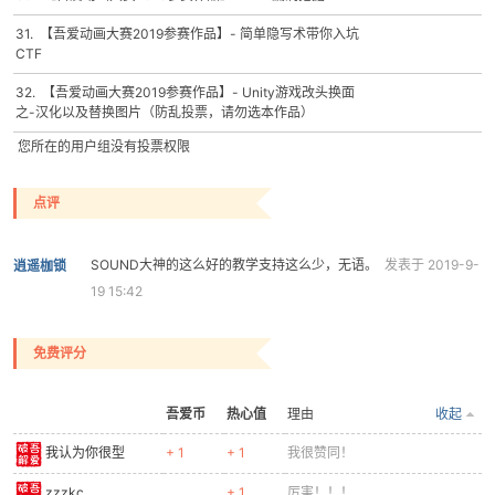
31. 【吾爱动画大赛2019参赛作品】- 简单隐写术带你入坑
CTF
32. 【吾爱动画大赛2019参赛作品】- Unity游戏改头换面
之-汉化以及替换图片（防乱投票，请勿选本作品）
您所在的用户组没有投票权限
点评
SOUND大神的这么好的教学支持这么少，无语。
发表于 2019-9-
逍遥枷锁
19 15:42
免费评分
吾爱币
热心值
理由
收起
我认为你很型
+ 1
+ 1
我很赞同！
zzzkc
+ 1
厉害！！！