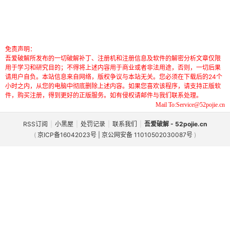
免责声明：
吾爱破解所发布的一切破解补丁、注册机和注册信息及软件的解密分析文章仅限
用于学习和研究目的；不得将上述内容用于商业或者非法用途，否则，一切后果
请用户自负。本站信息来自网络，版权争议与本站无关。您必须在下载后的24个
小时之内，从您的电脑中彻底删除上述内容。如果您喜欢该程序，请支持正版软
件，购买注册，得到更好的正版服务。如有侵权请邮件与我们联系处理。
Mail To:Service@52pojie.cn
RSS订阅
|
小黑屋
|
处罚记录
|
联系我们
|
吾爱破解 - 52pojie.cn
(
京ICP备16042023号 | 京公网安备 11010502030087号
)