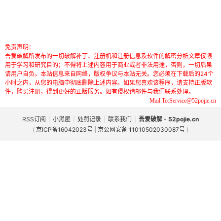
免责声明：
吾爱破解所发布的一切破解补丁、注册机和注册信息及软件的解密分析文章仅限
用于学习和研究目的；不得将上述内容用于商业或者非法用途，否则，一切后果
请用户自负。本站信息来自网络，版权争议与本站无关。您必须在下载后的24个
小时之内，从您的电脑中彻底删除上述内容。如果您喜欢该程序，请支持正版软
件，购买注册，得到更好的正版服务。如有侵权请邮件与我们联系处理。
Mail To:Service@52pojie.cn
RSS订阅
|
小黑屋
|
处罚记录
|
联系我们
|
吾爱破解 - 52pojie.cn
(
京ICP备16042023号 | 京公网安备 11010502030087号
)